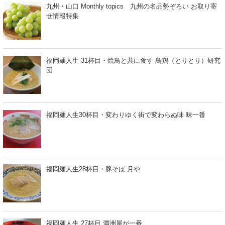
九州・山口 Monthly topics 九州の名品勢ぞろい お取り寄
せ情報特集
福岡麺人生 31杯目・焼鳥と共に食す 鳥鶏（とりとり）研究
団
福岡麺人生30杯目・変わりゆく街で変わらぬ味 味一番
福岡麺人生28杯目・豚そば 月や
福岡麺人生 27杯目 満洲屋が一番