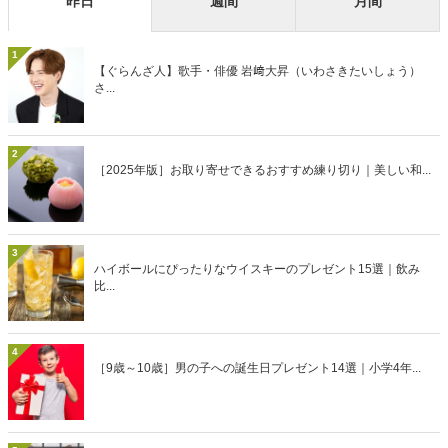
昨日
週間
月間
1
【ぐらんざ人】歌手・俳優 岩﨑大昇（いわさきたいしょう）
さ...
2
［2025年版］お取り寄せできるおすすめ練り切り｜美しい和...
3
ハイボールにぴったりなウイスキーのプレゼント15選｜飲み
比...
4
［9歳～10歳］男の子への誕生日プレゼント14選｜小学4年...