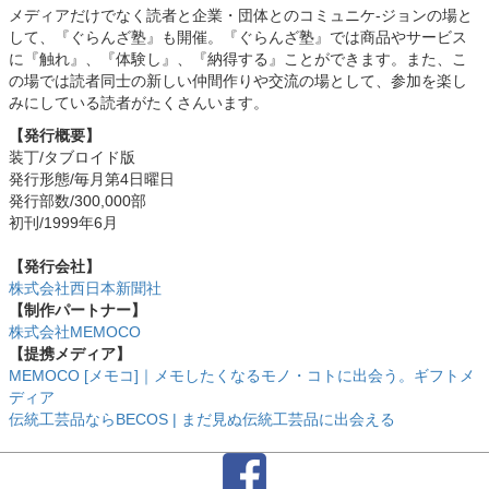
メディアだけでなく読者と企業・団体とのコミュニケ-ジョンの場と
して、『ぐらんざ塾』も開催。『ぐらんざ塾』では商品やサービス
に『触れ』、『体験し』、『納得する』ことができます。また、こ
の場では読者同士の新しい仲間作りや交流の場として、参加を楽し
みにしている読者がたくさんいます。
【発行概要】
装丁/タブロイド版
発行形態/毎月第4日曜日
発行部数/300,000部
初刊/1999年6月
【発行会社】
株式会社西日本新聞社
【制作パートナー】
株式会社MEMOCO
【提携メディア】
MEMOCO [メモコ]｜メモしたくなるモノ・コトに出会う。ギフトメ
ディア
伝統工芸品ならBECOS | まだ見ぬ伝統工芸品に出会える