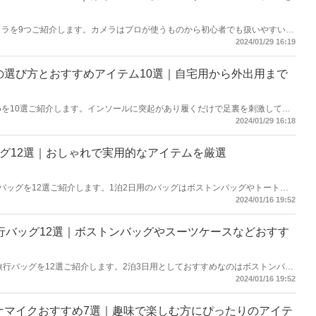
カメラを9つご紹介します。カメラはプロが使うものから初心者でも扱いやすいエ
してカメラを楽しみたい方向けに「一眼レフ」「ミラーレス一眼」「コンパク
2024/01/29 16:19
厳選しました。それぞれのカメラの特徴とともに選び方も解説するので参考に
ルの選び方とおすすめアイテム10選｜自宅用から外出用まで
めを10選ご紹介します。インソールに突起があり履くだけで足裏を刺激してく
れる品が選べる健康サンダル。本記事では、健康サンダルを使うメリットや選
2024/01/29 16:18
、これまでに健康サンダルを使ったことがある方にもおすすめの品を厳選しま
ッグ12選｜おしゃれで実用的なアイテムを厳選
なバッグを12選ご紹介します。1泊2日用のバッグはボストンバッグやトートバ
アイテムで対応可能。本記事では、旅行以外にも使える実用的でおしゃれな品
2024/01/16 19:52
けてお伝えするので、おしゃれな旅行用バッグをお探しの方は参考にしてくだ
旅行バッグ12選｜ボストンバッグやスーツケースなどおすす
る旅行バッグを12選ご紹介します。2泊3日用としておすすめなのはボストンバッ
ーツケース（キャリーバッグ）など。本記事では、旅行のほかに出張や日常使
2024/01/16 19:52
した。レディース用とメンズ用に分けてお伝えするので、おしゃれな旅行用バ
いね。
オケマイクおすすめ7選｜趣味で楽しむ方にぴったりのアイテ