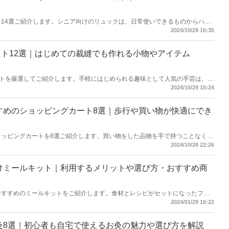
を14選ご紹介します。シニア向けのリュックは、日常使いできるものからハイ
さまざま。軽さやデザイン、使い勝手の良さ、容量、用途などを比較して選ぶ
2024/10/29 16:35
。本記事では、さまざまな用途にあったリュックを厳選してお届けするので参
ト12選｜はじめての裁縫でも作れる小物やアイテム
トを厳選してご紹介します。手軽にはじめられる趣味として人気の手芸は、編
類もさまざま。自分好みの一品を作れる喜びはもちろん、実際に使える楽しみ
2024/10/29 15:24
にあなたにぴったりの「手芸キット」をみつけてくださいね。
すすめのショッピングカート8選｜歩行や買い物が快適にでき
ショッピングカートを8選ご紹介します。買い物をした品物を手で持つことなくシ
に持ち運べる点がメリット。ちょっとした歩行のサポートにもなってくれま
2024/10/28 22:26
けショッピングカートを厳選してお届け。座面付きで休憩も可能なシルバーカ
て確認してくださいね。
向けミールキット｜利用するメリットや選び方・おすすめ商
におすすめのミールキットをご紹介します。食材とレシピがセットになったフラ
で簡単においしい料理が食べられるミールキットは一人暮らしの方の強い味
2024/01/29 16:22
おすすめ商品も厳選してお届けします。ミールキットのご利用をお考えの方は
お灸8選｜初心者も自宅で使えるお灸の魅力や選び方を解説