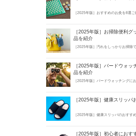
［2025年版］おすすめのお灸を8
期障害といった症状の緩和が期待でき
宅で使えるおすすめの品を厳選してお
ね。
［2025年版］お掃除便利
品を紹介
［2025年版］汚れをしっかりお掃
便利グッズを使うことで、手間なくキ
にお掃除を進めたい方やお掃除が趣味
も解説。目的に合わせたおすすめの商
［2025年版］バードウォ
品を紹介
［2025年版］バードウォッチング
をしっかりと観察したい方におすすめ
ウォッチングを趣味にしたい初心者の
ださいね。
［2025年版］健康スリッ
［2025年版］健康スリッパのおすす
くれる健康スリッパ。血行促進や疲労
選び方を解説。はじめての方はもちろ
選しました。
［2025年版］初心者にお