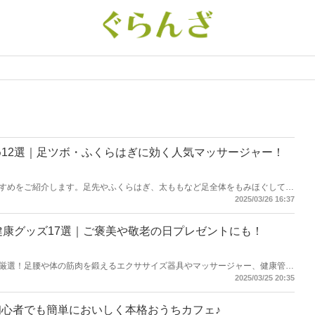
12選｜足ツボ・ふくらはぎに効く人気マッサージャー！
すめをご紹介します。足先やふくらはぎ、太ももなど足全体をもみほぐしてく
促進にも効果的。足用マッサージ機の特徴と選び方の解説とともに、大手メー
2025/03/26 16:37
ました。足ツボに効くアイテムもあるので、ご自身用にはもちろん、敬老の日
健康グッズ17選｜ご褒美や敬老の日プレゼントにも！
厳選！足腰や体の筋肉を鍛えるエクササイズ器具やマッサージャー、健康管理
く集めました。ご自身の体の悩みに合わせて、「人生100年時代」を健やかに
2025/03/25 20:35
康グッズを使ってトレーニングをはじめてみてはいかがでしょうか。
心者でも簡単においしく本格おうちカフェ♪