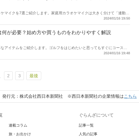
ラオケマイクを7選ご紹介します。家庭用カラオケマイクは大きく分けて「連動タ
タイプ」の3つの種類が存在。それぞれの特徴を知っておくとぴったりの商品
2024/01/16 19:50
や録音機能などを備えたアイテムも販売されています。商品以外に選び方もご
お探しの方は参考にしてくださいね。
者は何が必要？始め方や買うものをわかりやすく解説
必要なアイテムをご紹介します。ゴルフをはじめたいと思ってもすぐにコースデ
習を通してスキルを身につけていきます。本記事では、コースを周る際に必要
2024/01/16 19:48
やキャディバッグなどのアイテムを厳選してお届け。ゴルフをはじめたいけど
方は参考にしてくださいね。
2
3
最後
1
発行元：株式会社西日本新聞社 ※西日本新聞社の企業情報は
こちら
覧
ぐらんざについて
連載コラム
記事一覧
旅・お出かけ
人気の記事