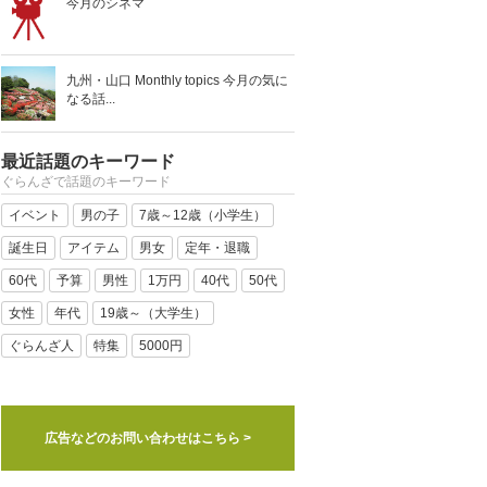
今月のシネマ
九州・山口 Monthly topics 今月の気に
なる話...
最近話題のキーワード
ぐらんざで話題のキーワード
イベント
男の子
7歳～12歳（小学生）
誕生日
アイテム
男女
定年・退職
60代
予算
男性
1万円
40代
50代
女性
年代
19歳～（大学生）
ぐらんざ人
特集
5000円
広告などのお問い合わせはこちら >