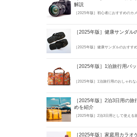
解説
［2025年版］初心者におすすめの
ントリーモデルまでさまざま。趣味と
トデジタルカメラ」のなかから商品を
してくださいね。
［2025年版］健康サンダ
［2025年版］健康サンダルのおすす
れるアイテムや歩行をサポートしてく
び方を解説。はじめての方はもちろん
した。
［2025年版］1泊旅行用バ
［2025年版］1泊旅行用のおしゃれ
ッグ、バックパックなどコンパクトな
を厳選しました。女性用と男性用に分
さいね。
［2025年版］2泊3日用の
めを紹介
［2025年版］2泊3日用として使え
グやトートバッグ、バックパック、ス
いもできる実用的なバッグを厳選しま
ッグをお探しの方は参考にしてくださ
［2025年版］家庭用カラ