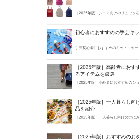
［2025年版］シニア向けのリュック
キングや山歩きなどに使えるものまで
とぴったりのアイテムに出会えますよ
考にしてくださいね。
初心者におすすめの手芸キッ
手芸初心者におすすめのキット・セッ
み物・刺繍・フェルトやビーズなど種
が味わえるのも魅力なので、この機会
［2025年版］高齢者にお
るアイテムを厳選
［2025年版］高齢者におすすめの
ョッピングカートに入れることでラク
す。本記事では2輪や4輪の高齢者向
ーについてもご紹介するので、あわせ
［2025年版］一人暮らし
品を紹介
［2025年版］一人暮らし向けの方
イパン1つで作れる商品や温めるだけ
方。利用するメリットや選び方のほか
参考にしてくださいね。
［2025年版］おすすめの