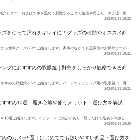
選ご紹介します。お灸はツボを温めて刺激することで腰痛や肩こり、冷え症、更年
る品。本記事では、台座灸や火を使わないお灸など、さまざまあるなかから自
2024/01/29 16:22
届けします。お灸の魅力や選び方についても解説するので参考にしてください
グッズを使って汚れをキレイに！グッズの種類やオススメ商
除できる便利グッズを9つご紹介します。家事のなかでも重労働のお掃除ですが、
レイすることが可能。今までよりもキレイにできて時短にもなるので、効率的
2024/01/29 16:21
の方にぴったりです。リビング用や水回り用などの便利グッズとともに選び方
品を厳選してお届けするので参考にしてくださいね。
ッチングにおすすめの双眼鏡｜野鳥をしっかり観察できる商
におすすめの双眼鏡を6つご紹介します。バードウォッチング用の双眼鏡は、野鳥
。警戒心の強い野鳥も遠くからなら確認でき、楽しむことが可能です。バード
2024/01/29 16:21
方に向けて商品の選び方についても解説。双眼鏡をお探しの方は参考にしてく
パおすすめ10選｜履き心地や使うメリット・選び方を解説
めを10選ご紹介します。インソールに突起があり、履くだけで足裏を刺激して
回復などの効果が期待できます。本記事では、健康スリッパを使うメリットや
2024/01/29 16:20
ん、これまでに健康スリッパを使ったことがある方に向けておすすめの品を厳
すすめのカメラ9選｜はじめてでも扱いやすい商品・選び方を