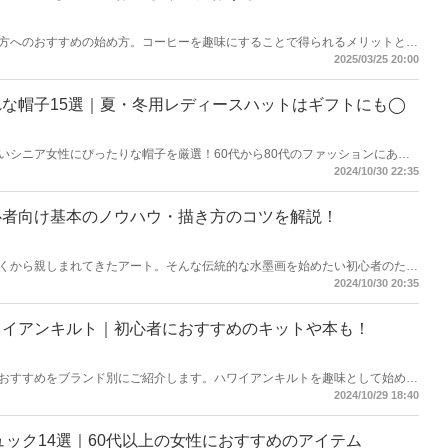
方へのおすすめの始め方。コーヒーを趣味にすることで得られるメリットとと
いコーヒーの淹れ方などを解説。必要な道具やコーヒー関連の書籍などもご紹
2025/03/25 20:00
プラスできる趣味「コーヒー」をあなたの人生に取り入れてみませんか。
な帽子15選｜夏・冬用レディースハットはギフトにも◯
いシニア女性にぴったりな帽子を厳選！60代から80代のファッションにあう
ザインだけでなく、防寒や熱中症対策もできる実用的なアイテムを集めまし
2024/10/30 22:35
子を見つけてくださいね。
心者向け基本のノウハウ・描き方のコツを解説！
くから親しまれてきたアート。そんな伝統的な水墨画を始めたい初心者のため
を解説します。シンプルな道具のみで描くからこそ奥が深い水墨画は、大人の
2024/10/30 20:35
水墨画を描くことによって、心を穏やかにする時間を日常に取り入れてみませ
ワイアンキルト｜初心者におすすめのキットや本も！
おすすめをブランド別にご紹介します。ハワイアンキルトを趣味として始めた
ポイントの解説とともに、持っていると便利な初心者向けハワイアンキルト本
2024/10/29 18:40
ハワイアンキルトの魅力をもっと知ることができますよ。
ュック14選｜60代以上の女性におすすめのアイテム