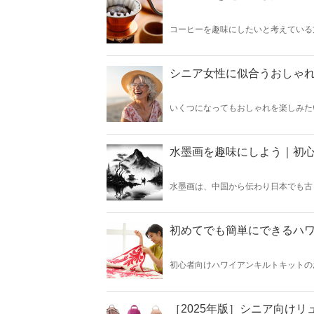
コーヒーを趣味にしたいと考えている
もに、初心者でも簡単にできるおいし
介します。毎日の生活に贅沢な時間を
シニア女性に似合うおしゃれ
いくつになってもおしゃれを楽しみた
エレガントな帽子をご紹介します。デ
た。お出かけが楽しみになる素敵な帽
水墨画を趣味にしよう｜初
水墨画は、中国から伝わり日本でも古
に、基本の描き方や道具、練習のコツ
趣味としても人気が高まっています。
んか。
初めてでも簡単にできるハ
初心者向けハワイアンキルトキットの
い方に必要な情報やキットの選び方の
もご紹介します。この記事を読めば、
［2025年版］シニア向けリ