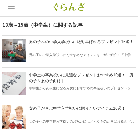
13歳～15歳（中学生）に関する記事
男の子への中学入学祝いに絶対喜ばれるプレゼント15選！
男の子の中学入学祝いにおすすめなアイテムを一挙ご紹介！「中学入
学おめでとう」と「勉強・部活がんばって」や「休日は思いっきり楽
しんで」などのエールと一緒にプレゼントを贈りたいですよね。ラン
キング上位の商品や定番アイテムを取り入れました。絶対に喜ばれる
中学生の卒業祝いに最適なプレゼントおすすめ15選！［男
ギフトが見つかるはずです！
の子＆女の子向け］
中学生から高校生になる男女におすすめの卒業祝いのプレゼントを贈
りましょう。感慨深い卒業のお祝いとして素敵なアイテムを集めまし
た。新しい生活のスタートを応援できる実用品や、記念に残るアイテ
ムも。男の子と女の子どちらに贈るかでプレゼントのポイントも異な
女の子が喜ぶ中学入学祝いに贈りたいアイテム16選！
ってくるので、そちらもぜひチェックしてみてくださいね。
女の子への中学校入学祝いのお祝いにはどんなものが喜ばれるんだろ
う？小学校のころとは違い、大人のマネをしたり背伸びをし始めるの
が中学時代。でも大人から見ればまだまだあどけなさが残る子供。そ