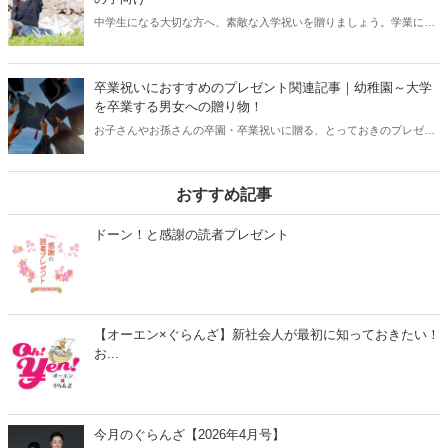
いろ集めてみました。予算に合わせて選んでくださいね。
中学生になる大切な方へ、素敵な入学祝いを贈りましょう。学業に役
立つ実用品や、部活を応援できるスポーツ用品など人気のアイテムを
集めました。新しい友達との時間を楽しめるファッションアイテム
も。トレンドを抑え、かつ実用的な商品を男の子・女の子向けとユニ
卒業祝いにおすすめのプレゼント関連記事｜幼稚園～大学
セックス対応に分けてご紹介します。プレゼント選びの際にはぜひ参
を卒業する男女への贈り物！
考にしてくださいね。
お子さんやお孫さんの卒園・卒業祝いに贈る、とっておきのプレゼン
ト。さまざまなアイデアやおすすめ品の関連記事をまとめました。幼
稚園・小学校・中学・高校・大学を卒業する男子・女子へのおすすめ
プレゼントアイテムをご紹介していますので、あなたの大切な方への
おすすめ記事
素敵なプレゼントを見つけてみてくださいね。
ドーン！と感謝の読者プレゼント
【オーエン×ぐらんざ】新社会人が最初に知っておきたい！
お...
今月のぐらんざ【2026年4月号】