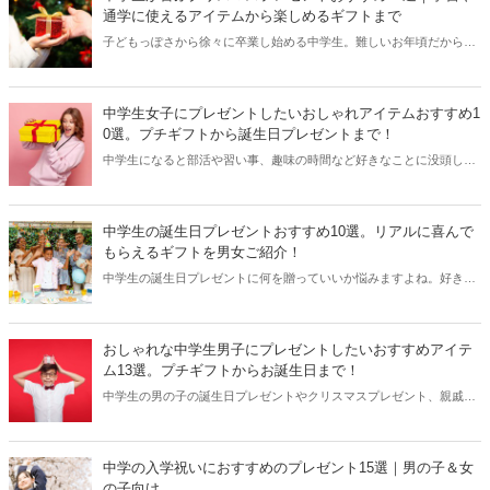
ら1万円程度まで幅広く、おしゃれ小物やファッションアイテムが人
通学に使えるアイテムから楽しめるギフトまで
気のようです。相手の好みに合わせて選んでくださいね！
子どもっぽさから徐々に卒業し始める中学生。難しいお年頃だからこ
そ、ギフト選びも気を遣いますよね。今回は、そんな中学生がきっと
喜んでくれるハイセンスなクリスマスプレゼントをご紹介します。少
し大人びたアイテムから通学や学校生活で使ってもらえそうな機能的
中学生女子にプレゼントしたいおしゃれアイテムおすすめ1
なギフトまでさまざま。きっと、ぴったりの商品が見つかりますよ！
0選。プチギフトから誕生日プレゼントまで！
中学生になると部活や習い事、趣味の時間など好きなことに没頭した
り、おしゃれに興味をもったりする年ごろ。特に女の子はかわいいキ
ャラクターアイテムから少し大人っぽいアイテムに興味を持ち始めま
す。今回はそんな中学生女子にプレゼントしたいかわいいおしゃれな
中学生の誕生日プレゼントおすすめ10選。リアルに喜んで
アイテムをご紹介します。気軽に贈れるプチギフトから誕生日プレゼ
もらえるギフトを男女ご紹介！
ント、クリスマスプレゼントまでこの記事を参考にしてぜひ、素敵な
中学生の誕生日プレゼントに何を贈っていいか悩みますよね。好きな
アイテムを見つけてくださいね。
部活や趣味に没頭したり、ゲームに夢中になったり、おしゃれに目覚
めたりと男の子も女の子も友達との行動範囲も広がる年ごろ。今回は
中学生の男女の誕生日にプレゼントしたいおすすめのアイテムをご紹
おしゃれな中学生男子にプレゼントしたいおすすめアイテ
介します。インパクトのあるアイテムやユニークなアイテム、かっこ
ム13選。プチギフトからお誕生日まで！
いい＆かわいいアイテムなどもらったら必ず喜んでもらえるギフトを
中学生の男の子の誕生日プレゼントやクリスマスプレゼント、親戚や
幅広く集めてみました。
近所の子にちょっとしたプチギフトなどを探している方におすすめア
イテムをご紹介！中学生になるとおしゃれにも目覚めたり、好きな物
や楽しいことにとことん夢中になる年ごろ。運動が大好きな子も本を
中学の入学祝いにおすすめのプレゼント15選｜男の子＆女
読むのが大好きな子も食べるのが大好きな子もぴったりな商品をいろ
の子向け