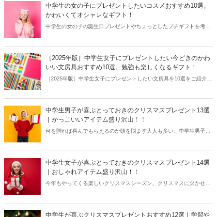
んな難しい時期の女の子へのプレゼントにぴったりなアイテムをご紹
中学生の女の子にプレゼントしたいコスメおすすめ10選。
介します。
かわいくてオシャレなギフト！
中学生の女の子の誕生日プレゼントやちょっとしたプチギフトを考え
ている方におすすめなのがコスメアイテム！おしゃれにめざめたり、
憧れの大人の女性へと近づく第一歩に化粧品に興味を持つ子も多い年
ごろ。そんな中学生の女の子の初めてのコスメにぴったりなアイテム
［2025年版］中学生女子にプレゼントしたい今どきのかわ
をいろいろ集めてみました。見た目もかわいいパッケージや安全なリ
いい文房具おすすめ10選。勉強も楽しくなるギフト！
ップやネイル、ギフトセットもあるのでこの記事を参考にして素敵な
［2025年版］中学生女子にプレゼントしたい文房具を10選をご紹介し
プレゼントを見つけてくださいね。
ます。中学生の女の子に贈りたいかわいい文房具はちょっと気の利い
たプチプレゼントを考えている方におすすめ。ペンケースやシャープ
ペンシル、カラーペンなどかわいくておしゃれな今どきのアイテムが
中学生男子が喜ぶとっておきのクリスマスプレゼント13選
たくさんあるのをご存知ですか。今回は少し大人っぽいデザインや友
｜かっこいいアイテム盛り沢山！！
達に自慢したくなるようなかわいい文房具を幅広く選んでみました。
何を贈れば喜んでもらえるのか頭を悩ます大人も多い、中学生男子へ
中学生になると勉強も難しくなるので、毎日使うお気に入りのアイテ
のクリスマスプレゼント。サプライズで贈るならなおさら慎重に選び
ムに囲まれたら楽しくなりますね。この記事を参考にしてぜひ、素敵
たいものですよね。没頭している趣味や好みがはっきりしている場合
なプレゼントを見つけてくださいね。
は商品選びも比較的かんたんですが、アイディアが浮かばない場合
中学生女子が喜ぶとっておきのクリスマスプレゼント14選
は、ファッション系・実用的なアイテム・グルメギフトがおすすめ。
｜おしゃれアイテム盛り沢山！！
年に一度のクリスマスプレゼント、相手の笑顔を思い浮かべながら選
今年もやってくる楽しいクリスマスシーズン。クリスマスに欠かせな
んでください！
いものといえば、クリスマスプレゼントですよね。ここでは、中学生
女子が喜ぶプレゼント選びに悪戦苦闘しているあなたにおすすめのギ
フトアイテムを豊富に集めました。気になる平均相場は3,000円前後か
中学生が喜ぶクリスマスプレゼントおすすめ12選｜学習や