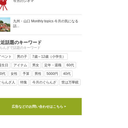
今月のシネマ
九州・山口 Monthly topics 今月の気になる
話...
最近話題のキーワード
らんざで話題のキーワード
イベント
男の子
7歳～12歳（小学生）
誕生日
アイテム
男女
定年・退職
60代
50代
女性
予算
男性
5000円
40代
ぐらんざ人
特集
今月のぐらんざ
世は万華鏡
広告などのお問い合わせはこちら >