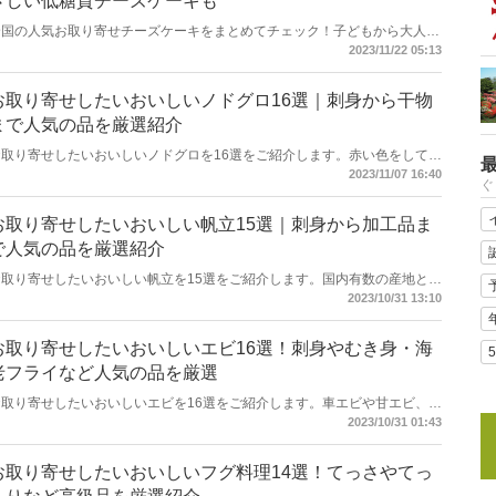
さしい低糖質チーズケーキも
全国の人気お取り寄せチーズケーキをまとめてチェック！子どもから大人ま
で幅広い世代に人気のチーズケーキには、ベイクド、レア、スフレ、バスク
2023/11/22 05:13
や半熟タイプなどさまざま。多くの店舗がそれぞれこだわりを持って作って
いるのも特徴です。そんな多数のお取り寄せアイテムの中から、おすすめ品
だけを厳選してご紹介します。家族で食べる特別なチーズケーキや大切な方
お取り寄せしたいおいしいノドグロ16選｜刺身から干物
へのギフトにもぴったりですよ。
まで人気の品を厳選紹介
お取り寄せしたいおいしいノドグロを16選をご紹介します。赤い色をしてい
るノドグロは、「白身のトロ」と言われるほど脂ののりがよい品。産地とし
2023/11/07 16:40
ぐ
て有名な北陸や山陰で水揚げされたノドグロのお刺身や干物、煮付けなどが
お取り寄せで味わえます。新鮮なノドグロを自宅で楽しめるのはお取り寄せ
ならではのメリット。本記事でお気に入りのノドグロを見つけてご堪能くだ
お取り寄せしたいおいしい帆立15選｜刺身から加工品ま
さい。
で人気の品を厳選紹介
お取り寄せしたいおいしい帆立を15選をご紹介します。国内有数の産地とし
て知られる北海道猿払、養殖が盛んな青森県や北海道、宮城県の品などがお
2023/10/31 13:10
取り寄せ可能。殻付き帆立や刺身で食べられる貝柱、加工品などさまざまな
品が選択できます。帆立の産地で獲れた新鮮な品を自宅で味わえるのはお取
り寄せならではのメリット。本記事でお気に入りの帆立を見つけてください
お取り寄せしたいおいしいエビ16選！刺身やむき身・海
ね。
老フライなど人気の品を厳選
お取り寄せしたいおいしいエビを16選をご紹介します。車エビや甘エビ、伊
勢海老など、さまざまな種類のエビがお取り寄せ可能。生食用からむき身、
2023/10/31 01:43
天ぷらやエビのチリソースといった調理済みの品も楽しめますよ。産地から
直送される鮮度の高い品を自宅で味わえるのもお取り寄せならではのメリッ
ト。本記事でお気に入りのエビを見つけてくださいね。
お取り寄せしたいおいしいフグ料理14選！てっさやてっ