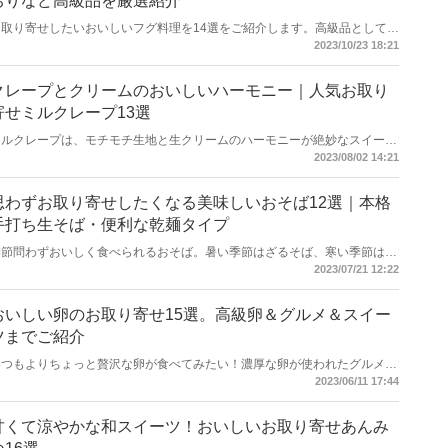
ちりなど高級品を厳選紹介
お取り寄せしたいおいしいフグ料理を14選をご紹介します。高級品として知
られる天然の国産トラフグのほか、おいしい養殖の品もお取り寄せ可能。フ
2023/10/23 18:21
グは刺身やお鍋、唐揚げなどさまざまな味わいが楽しめますよ。発送直前に
さばいた品が自宅で味わえるのもお取り寄せならではのメリット。本記事で
お気に入りのフグ料理を見つけてくださいね。
クレープとクリームのおいしいハーモニー｜人気お取り
寄せミルクレープ13選
ミルクレープは、モチモチ生地と生クリームのハーモニーが絶妙なスイー
ツ。今回はお取り寄せできるおすすめミルクレープを厳選してご紹介しま
2023/08/02 14:21
す。実は日本人シェフによって日本で生まれたミルクレープ。今やさまざま
な形のものが販売されていますので、お気に入りのお店やお好みの味を探し
て自宅でお楽しみください。
思わずお取り寄せしたくなる美味しいおそば12選｜本格
手打ち生そば・便利な乾麺タイプ
季節問わずおいしく食べられるおそば。暑い季節はざるそば、寒い季節はか
けそばなど季節に合わせて食べ方やトッピングを変えて楽しめるのが魅力的
2023/07/21 12:22
ですよね。今回は、通販で購入できる日本全国のおそばをご紹介します。好
みの商品を見つけて、お家でおいしいおそばを食べましょう。
おいしい卵のお取り寄せ15選。高級卵＆グルメ＆スイー
ツまでご紹介
いつもよりちょっと贅沢な卵が食べてみたい！濃厚な卵が使われたグルメや
スイーツが食べたい！養鶏場でのびのびと育った鶏の卵は、黄身のコクが深
2023/06/11 17:44
く、透き通った白身もぷるんとしていておすすめのお取り寄せグルメです。
家族の食卓にはもちろん、大切な方への贈り物にぴったりです。きっと虜に
なる卵が見つかるはずですよ。
甘くて涼やかな和スイーツ！おいしいお取り寄せあんみ