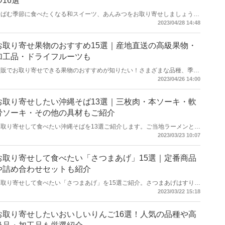
つ16選
汗ばむ季節に食べたくなる和スイーツ、あんみつをお取り寄せしましょう。
人気店や名店の味が、通販サイトで手軽に楽しめます。具材がそれぞれパッ
2023/04/28 14:48
クに入っている商品も多く、自分のお好みのトッピングで楽しめるのもお取
り寄せならではのメリット。この記事では、通販で人気のお取り寄せあんみ
つをご紹介します。季節のギフトにぴったりな商品もありますよ。
お取り寄せ果物のおすすめ15選｜産地直送の高級果物・
加工品・ドライフルーツも
通販でお取り寄せできる果物のおすすめが知りたい！さまざまな品種、季節
によっても異なるお取り寄せ果物。数ある中から旬のお取り寄せ果物、果汁
2023/04/26 14:00
100%ジュースやドライフルーツをピックアップしてご紹介します。ギフト
にぴったりな高級フルーツギフトから家族も大満足のお得な商品まで。あな
たの好きな果物もきっとありますよ。
お取り寄せしたい沖縄そば13選｜三枚肉・本ソーキ・軟
骨ソーキ・その他の具材もご紹介
お取り寄せして食べたい沖縄そばを13選ご紹介します。ご当地ラーメンとし
て人気の高い沖縄そばは一般的なラーメンとは一線を画した独特な味わい
2023/03/23 10:07
で、メインの具材に使われる豚の三枚肉やスペアリブ、豚足などはクセにな
るおいしさ。沖縄でしか体験できなかった味もお取り寄せなら自宅で味わえ
ますよ。本記事でお気に入りの沖縄そばを見つけてくださいね。
お取り寄せして食べたい「さつまあげ」15選｜定番商品
や詰め合わせセットも紹介
お取り寄せして食べたい「さつまあげ」を15選ご紹介。さつまあげはすり身
だけのシンプルなものからいろいろな具材が入ったものまでさまざまな味が
2023/03/22 15:18
楽しめます。本記事では本場鹿児島のさつまあげを中心に単品と詰め合わせ
のなかから厳選しました。お気に入りのさつまあげを見つけてお取り寄せし
てくださいね。
お取り寄せしたいおいしいりんご16選！人気の品種や高