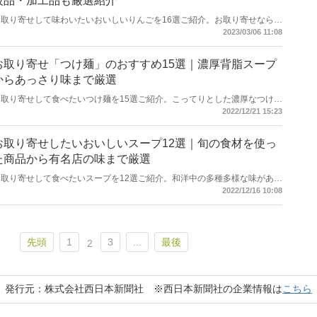
級品・加工品も厳選紹介
お取り寄せして味わいたいおいしいりんごを16選ご紹介。お取り寄せなら青
森や長野などの名産地で栽培されるりんごが手軽にご自宅で楽しめますよ。
2023/03/06 11:08
「サンふじ」や「王林」といった人気の品種のなから厳選しました。贈答用
やご自宅用、訳あり、りんごを使った加工品もお届けします。本記事でお気
に入りのりんごを見つけてお取り寄せで味わってくださいね。
お取り寄せ「つけ麺」のおすすめ15選｜濃厚背脂スープ
からあっさり味まで厳選
お取り寄せして食べたいつけ麺を15選ご紹介。こってりとした濃厚なつけだ
れからあっさり系まで、さまざまな味わいが楽しめるつけ麺。常に行列を作
2022/12/21 15:23
っている人気店や有名店の味もお取り寄せできますよ。本記事では多種多様
なタイプを紹介しているので、お気に入りのつけ麺を見つけてくださいね。
お取り寄せしたいおいしいスープ12選｜旬の食材を使っ
た商品から有名店の味まで厳選
お取り寄せして食べたいスープを12選ご紹介。和洋中の多種多様な味がある
なかで、おいしいスープのみを厳選しました。一流ホテルで提供されるスー
2022/12/16 10:08
プや高級食材を使った品、ご当地の野菜がふんだんに使われた商品もお取り
寄せできますよ。お取り寄せスープの選び方も参考にしてお気に入りを見つ
けてください。
先頭
1
3
...
最後
2
発行元：株式会社西日本新聞社 ※西日本新聞社の企業情報は
こちら