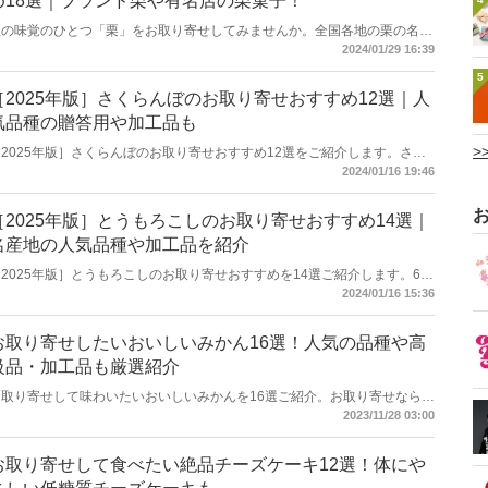
め18選｜ブランド栗や有名店の栗菓子！
秋の味覚のひとつ「栗」をお取り寄せしてみませんか。全国各地の栗の名産
地から直送される人気のお取り寄せ栗を厳選しました。生栗や新栗、ブラン
2024/01/29 16:39
ド栗のほか、人気の栗スイーツも多数ご紹介しています。ご自宅用や贈り物
5
にぴったりな「栗」商品の中から、お気に入りを見つけてお取り寄せで楽し
んでくださいね。［2025年版］お取り寄せできる栗・栗スイーツのおすす
［2025年版］さくらんぼのお取り寄せおすすめ12選｜人
め18選をお届けします。
気品種の贈答用や加工品も
>
［2025年版］さくらんぼのお取り寄せおすすめ12選をご紹介します。さく
らんぼは初夏の時期が旬のフルーツ。山形県や北海道、山梨県などが産地と
2024/01/16 19:46
して知られています。本記事では、「佐藤錦」や「紅秀峰」などの人気品種
のなかからお取り寄せできる品を厳選。さくらんぼを使ったおいしい加工品
もお届けします。ご自宅用や贈答用に最適なさくらんぼをお探しの方は参考
［2025年版］とうもろこしのお取り寄せおすすめ14選｜
にしてくださいね。
名産地の人気品種や加工品を紹介
［2025年版］とうもろこしのお取り寄せおすすめを14選ご紹介します。6月
から9月にかけて旬になる「とうもろこし」。北海道や千葉県、茨城県など
2024/01/16 15:36
が名産地として知られています。本記事では「嶽きみ」や「味来」、「ピュ
アホワイト」などのおいしいとうもろこしのなかから厳選。とうもろこしを
使った加工品もお届けします。お取り寄せで味わえるおいしいとうもろこし
お取り寄せしたいおいしいみかん16選！人気の品種や高
をお探しの方は参考にしてくださいね。
級品・加工品も厳選紹介
お取り寄せして味わいたいおいしいみかんを16選ご紹介。お取り寄せなら全
国各地で栽培されるみかんが手軽にご自宅で楽しめますよ。「有田みかん」
2023/11/28 03:00
や「紅まどんな」などのブランドみかんや高級品、人気の品のなかから厳選
しました。贈答用やご自宅用、みかんを使った加工品もお届けします。本記
事でお気に入りのみかんを見つけて味わってくださいね。
お取り寄せして食べたい絶品チーズケーキ12選！体にや