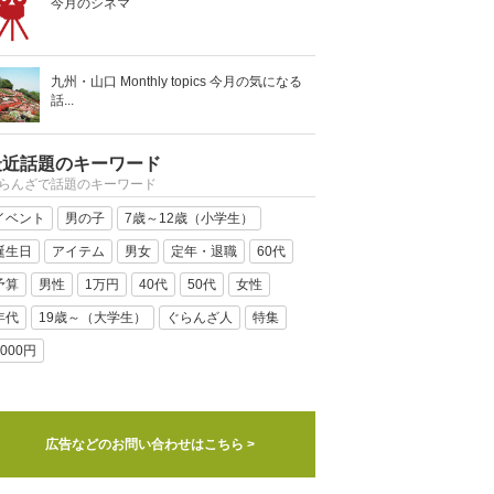
今月のシネマ
九州・山口 Monthly topics 今月の気になる
話...
最近話題のキーワード
らんざで話題のキーワード
イベント
男の子
7歳～12歳（小学生）
誕生日
アイテム
男女
定年・退職
60代
予算
男性
1万円
40代
50代
女性
年代
19歳～（大学生）
ぐらんざ人
特集
5000円
広告などのお問い合わせはこちら >