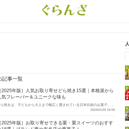
1
の記事一覧
2
［2025年版］人気お取り寄せどら焼き15選｜本格派から
人気フレーバー＆ユニークな味も
どら焼きは、子どもから大人まで幅広く愛されている日本伝統のお菓子。今
3
回は、［2025年版］お取り寄せして食べたいおすすめどら焼きを厳選して
2024/01/29 16:58
15選ご紹介します。定番の小豆あんこのほか、生クリームや栗が入ったもの
など人気商品を中心にセレクトしました。どら焼き好きの方はもちろん、和
菓子が苦手な方も思わずお取り寄せしたくなる商品が盛りだくさんですよ。
［2025年版］お取り寄せできる栗・栗スイーツのおすす
4