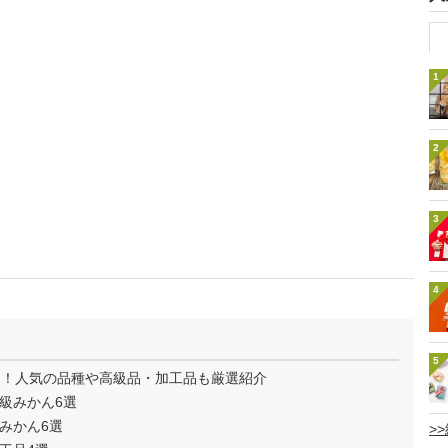
1
2
3
4
5
選！人気の品種や高級品・加工品も厳選紹介
級みかん6選
みかん6選
>