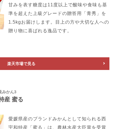
甘みを表す糖度は11度以上で酸味や食味も基
準を超えた上級グレードの贈答用「青秀」を
1.5kgお届けします。目上の方や大切な人への
贈り物に喜ばれる逸品です。
楽天市場で見る
級みかん3
特産 蜜る
愛媛県産のブランドみかんとして知られる西
宇和特産「蜜る」は、農林水産大臣賞を受賞