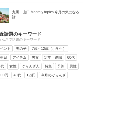
九州・山口 Monthly topics 今月の気になる
話...
近話題のキーワード
らんざで話題のキーワード
ベント
男の子
7歳～12歳（小学生）
生日
アイテム
男女
定年・退職
60代
0代
女性
ぐらんざ人
特集
予算
男性
000円
40代
1万円
今月のぐらんざ