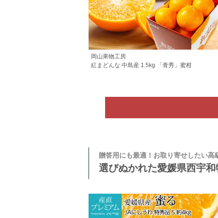
岡山果物工房
紅まどんな 中島産 1.5kg 「青秀」蜜柑
贈答用にも最適！お取り寄せしたい高
選びぬかれた愛媛県西宇和