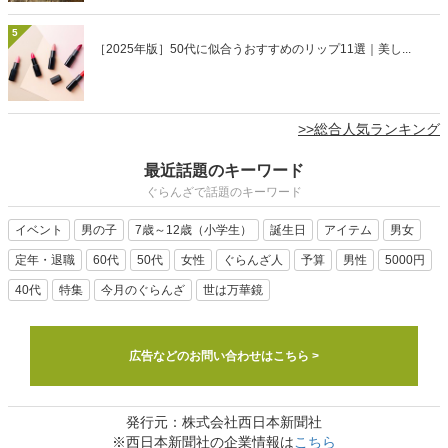
5
［2025年版］50代に似合うおすすめのリップ11選｜美し...
>>総合人気ランキング
最近話題のキーワード
ぐらんざで話題のキーワード
イベント
男の子
7歳～12歳（小学生）
誕生日
アイテム
男女
定年・退職
60代
50代
女性
ぐらんざ人
予算
男性
5000円
40代
特集
今月のぐらんざ
世は万華鏡
広告などのお問い合わせはこちら >
発行元：株式会社西日本新聞社
※西日本新聞社の企業情報は
こちら