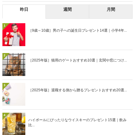
昨日
週間
月間
1
［9歳～10歳］男の子への誕生日プレゼント14選｜小学4年...
2
［2025年版］猫用のゲートおすすめ10選｜玄関や窓につけ...
3
［2025年版］退職する側から贈るプレゼントおすすめ20選...
4
ハイボールにぴったりなウイスキーのプレゼント15選｜飲み
比...