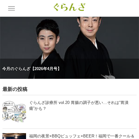
今月のぐらんざ【2026年4月号】
最新の投稿
ぐらんざ診療所 vol.20 胃腸の調子が悪い…それは“胃潰
瘍”かも？
福岡の夜景×BBQビュッフェ×BEER！福岡で一番クール＆