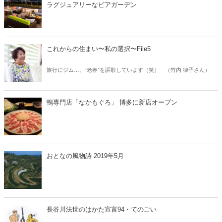
ラグジュアリーなビアガーデン
これからの住まい〜私の選択〜File5
旅行にジム…。“老春”を謳歌しています（笑） （竹内 律子さん）
鴨専門店「なかもぐろ」 博多に新店オープン
おとなの風物詩 2019年5月
長谷川法世のはかた宣言94・てのごい