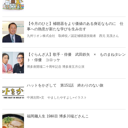
【今月のひと】補聴器をより価値のある身近なものに 仕
事への熱意が新たな学びを生み出す
九州リオン株式会社 取締役／認定補聴器技能者 西元 克茂さん
【ぐらんざ人】歌手・俳優 武田鉄矢 × ものまねタレン
ト・俳優 コロッケ
博多座開場二十周年記念 博多座五月公演
ハットをかざして 第151話 終わりのない旅
中洲次郎=文 やましたやすよし=イラスト
福岡麺人生 19杯目 博多川端どさんこ