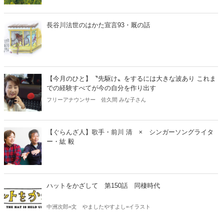
長谷川法世のはかた宣言93・厩の話
【今月のひと】〝先駆け〟をするには大きな波あり これま
での経験すべてが今の自分を作り出す
フリーアナウンサー 佐久間 みな子さん
【ぐらんざ人】歌手・前川 清 × シンガーソングライタ
ー・紘 毅
ハットをかざして 第150話 同棲時代
中洲次郎=文 やましたやすよし=イラスト