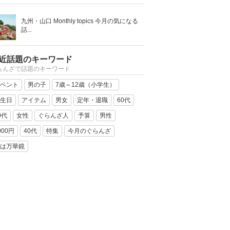
九州・山口 Monthly topics 今月の気になる
話...
近話題のキーワード
らんざで話題のキーワード
ベント
男の子
7歳～12歳（小学生）
生日
アイテム
男女
定年・退職
60代
0代
女性
ぐらんざ人
予算
男性
000円
40代
特集
今月のぐらんざ
は万華鏡