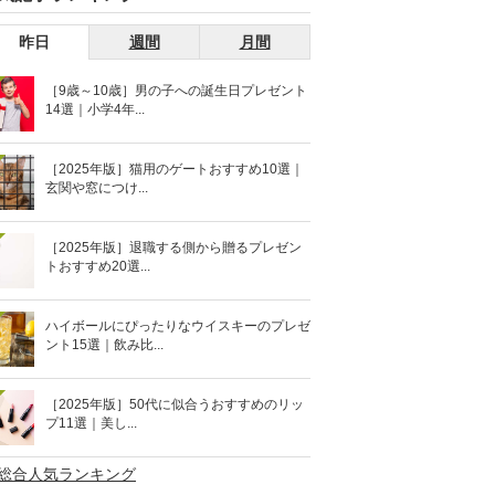
昨日
週間
月間
［9歳～10歳］男の子への誕生日プレゼント
14選｜小学4年...
［2025年版］猫用のゲートおすすめ10選｜
玄関や窓につけ...
［2025年版］退職する側から贈るプレゼン
トおすすめ20選...
ハイボールにぴったりなウイスキーのプレゼ
ント15選｜飲み比...
［2025年版］50代に似合うおすすめのリッ
プ11選｜美し...
>総合人気ランキング