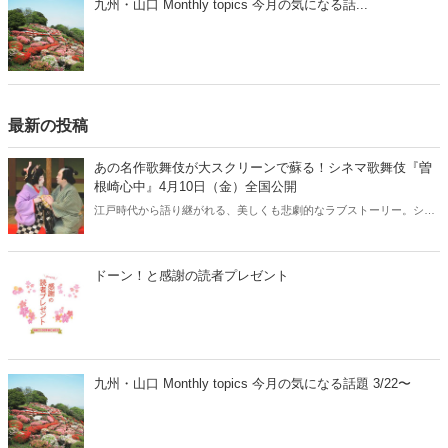
九州・山口 Monthly topics 今月の気になる話...
最新の投稿
あの名作歌舞伎が大スクリーンで蘇る！シネマ歌舞伎『曽
根崎心中』4月10日（金）全国公開
江戸時代から語り継がれる、美しくも悲劇的なラブストーリー。シネ
マ歌舞伎『曽根崎心中』が、2026年4月10日（金）より全国公開され
ます。人間国宝・坂田藤十郎と、上方歌舞伎の大名跡を継いだ長男・
中村鴈治郎による珠玉の舞台を、映画館の大スクリーンで堪能できる
ドーン！と感謝の読者プレゼント
貴重な機会です。さらに、話題となった映画『国宝』でも注目を集め
た演目とあって、歌舞伎ファンはもちろん、初めての方にもおすすめ
の名作です。
九州・山口 Monthly topics 今月の気になる話題 3/22〜