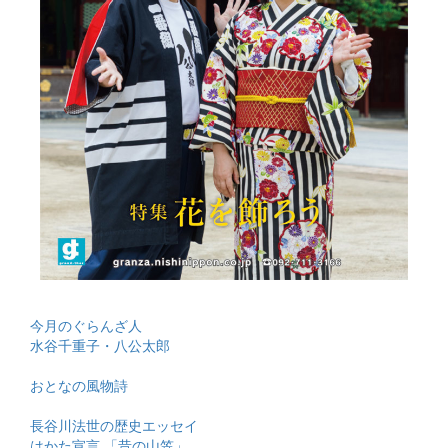
今月のぐらんざ人
水谷千重子・八公太郎
おとなの風物詩
長谷川法世の歴史エッセイ
はかた宣言 「昔の山笠」