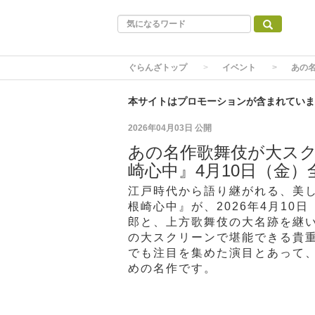
ぐらんざトップ
イベント
あの
本サイトはプロモーションが含まれていま
2026年04月03日
公開
あの名作歌舞伎が大ス
崎心中』4月10日（金）
江戸時代から語り継がれる、美
根崎心中』が、2026年4月1
郎と、上方歌舞伎の大名跡を継
の大スクリーンで堪能できる貴
でも注目を集めた演目とあって
めの名作です。