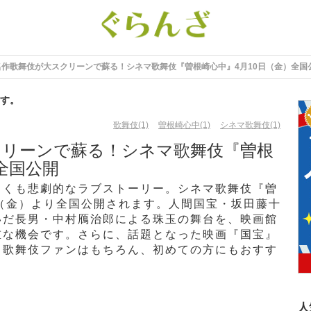
名作歌舞伎が大スクリーンで蘇る！シネマ歌舞伎『曽根崎心中』4月10日（金）全国
す。
歌舞伎(1)
曽根崎心中(1)
シネマ歌舞伎(1)
クリーンで蘇る！シネマ歌舞伎『曽根
全国公開
しくも悲劇的なラブストーリー。シネマ歌舞伎『曽
0日（金）より全国公開されます。人間国宝・坂田藤十
いだ長男・中村鴈治郎による珠玉の舞台を、映画館
重な機会です。さらに、話題となった映画『国宝』
、歌舞伎ファンはもちろん、初めての方にもおすす
人