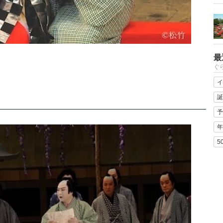
最
ぐ
イ
誕
予
年
5