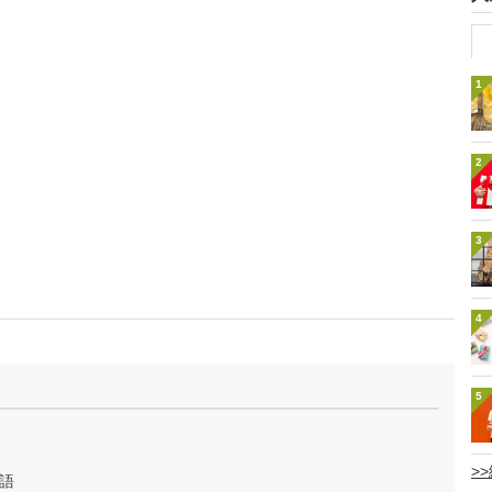
1
2
3
4
5
>
語