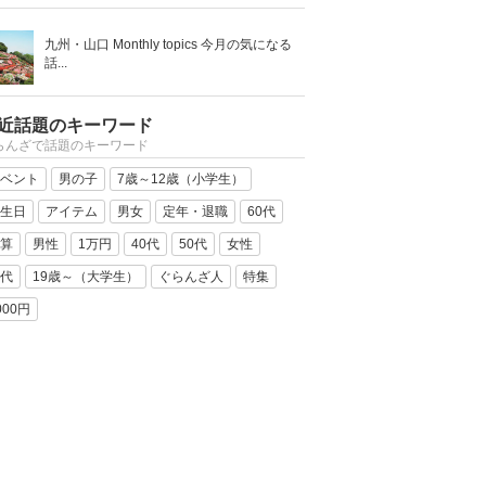
九州・山口 Monthly topics 今月の気になる
話...
近話題のキーワード
らんざで話題のキーワード
ベント
男の子
7歳～12歳（小学生）
生日
アイテム
男女
定年・退職
60代
算
男性
1万円
40代
50代
女性
代
19歳～（大学生）
ぐらんざ人
特集
000円