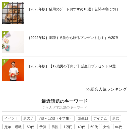
3
［2025年版］猫用のゲートおすすめ10選｜玄関や窓につけ...
4
［2025年版］退職する側から贈るプレゼントおすすめ20選...
5
［2025年版］【12歳男の子向け】誕生日プレゼント14選...
>>総合人気ランキング
最近話題のキーワード
ぐらんざで話題のキーワード
イベント
男の子
7歳～12歳（小学生）
誕生日
アイテム
男女
定年・退職
60代
予算
男性
1万円
40代
50代
女性
年代