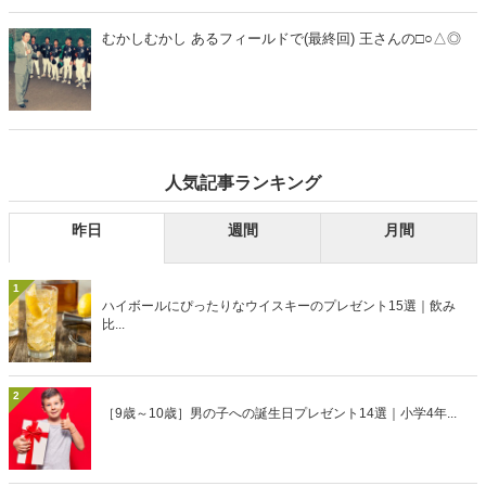
むかしむかし あるフィールドで(最終回) 王さんの□○△◎
人気記事ランキング
昨日
週間
月間
1
ハイボールにぴったりなウイスキーのプレゼント15選｜飲み
比...
2
［9歳～10歳］男の子への誕生日プレゼント14選｜小学4年...