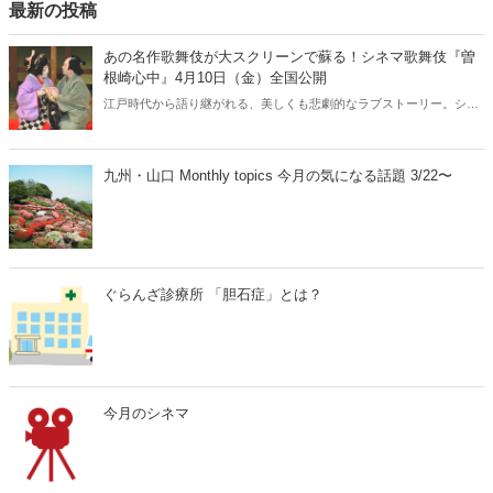
最新の投稿
あの名作歌舞伎が大スクリーンで蘇る！シネマ歌舞伎『曽
根崎心中』4月10日（金）全国公開
江戸時代から語り継がれる、美しくも悲劇的なラブストーリー。シネ
マ歌舞伎『曽根崎心中』が、2026年4月10日（金）より全国公開され
ます。人間国宝・坂田藤十郎と、上方歌舞伎の大名跡を継いだ長男・
中村鴈治郎による珠玉の舞台を、映画館の大スクリーンで堪能できる
九州・山口 Monthly topics 今月の気になる話題 3/22〜
貴重な機会です。さらに、話題となった映画『国宝』でも注目を集め
た演目とあって、歌舞伎ファンはもちろん、初めての方にもおすすめ
の名作です。
ぐらんざ診療所 「胆石症」とは？
今月のシネマ