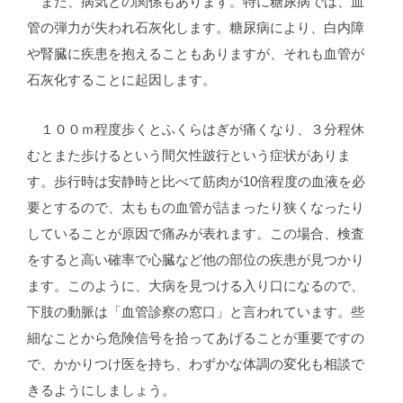
また、病気との関係もあります。特に糖尿病では、血
管の弾力が失われ石灰化します。糖尿病により、白内障
や腎臓に疾患を抱えることもありますが、それも血管が
石灰化することに起因します。
１００ｍ程度歩くとふくらはぎが痛くなり、３分程休
むとまた歩けるという間欠性跛行という症状がありま
す。歩行時は安静時と比べて筋肉が10倍程度の血液を必
要とするので、太ももの血管が詰まったり狭くなったり
していることが原因で痛みが表れます。この場合、検査
をすると高い確率で心臓など他の部位の疾患が見つかり
ます。このように、大病を見つける入り口になるので、
下肢の動脈は「血管診察の窓口」と言われています。些
細なことから危険信号を拾ってあげることが重要ですの
で、かかりつけ医を持ち、わずかな体調の変化も相談で
きるようにしましょう。