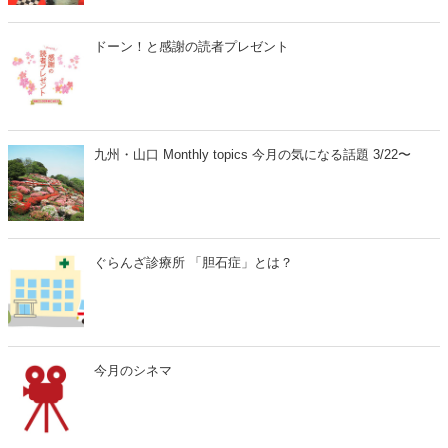
マ歌舞伎『曽根崎心中』が、2026年4月10日（金）より全国公開され
ます。人間国宝・坂田藤十郎と、上方歌舞伎の大名跡を継いだ長男・
中村鴈治郎による珠玉の舞台を、映画館の大スクリーンで堪能できる
ドーン！と感謝の読者プレゼント
貴重な機会です。さらに、話題となった映画『国宝』でも注目を集め
た演目とあって、歌舞伎ファンはもちろん、初めての方にもおすすめ
の名作です。
九州・山口 Monthly topics 今月の気になる話題 3/22〜
ぐらんざ診療所 「胆石症」とは？
今月のシネマ