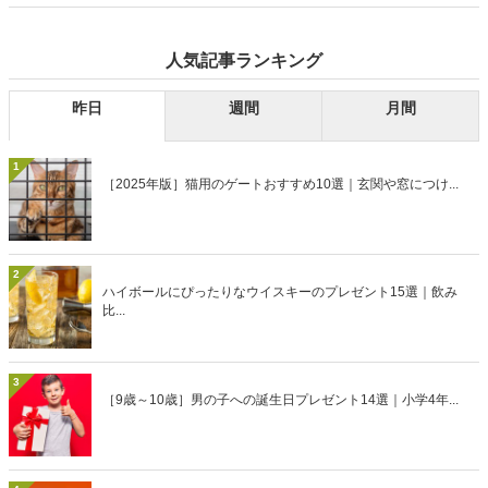
人気記事ランキング
昨日
週間
月間
1
［2025年版］猫用のゲートおすすめ10選｜玄関や窓につけ...
2
ハイボールにぴったりなウイスキーのプレゼント15選｜飲み
比...
3
［9歳～10歳］男の子への誕生日プレゼント14選｜小学4年...