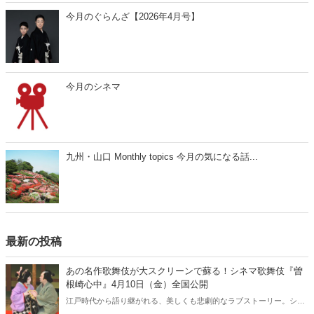
今月のぐらんざ【2026年4月号】
今月のシネマ
九州・山口 Monthly topics 今月の気になる話...
最新の投稿
あの名作歌舞伎が大スクリーンで蘇る！シネマ歌舞伎『曽
根崎心中』4月10日（金）全国公開
江戸時代から語り継がれる、美しくも悲劇的なラブストーリー。シネ