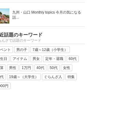
九州・山口 Monthly topics 今月の気になる
話...
近話題のキーワード
らんざで話題のキーワード
ベント
男の子
7歳～12歳（小学生）
生日
アイテム
男女
定年・退職
60代
算
男性
1万円
40代
50代
女性
代
19歳～（大学生）
ぐらんざ人
特集
000円