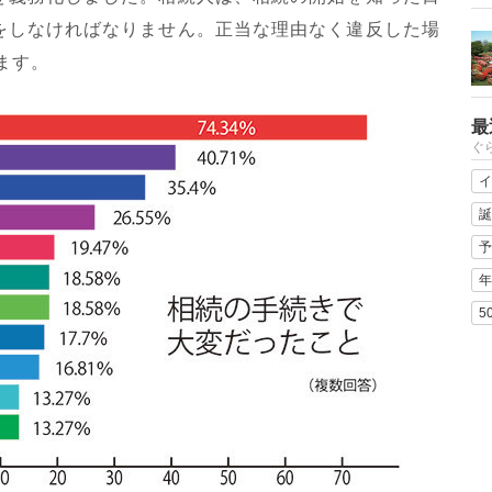
をしなければなりません。正当な理由なく違反した場
ます。
最
ぐ
イ
誕
予
年
5