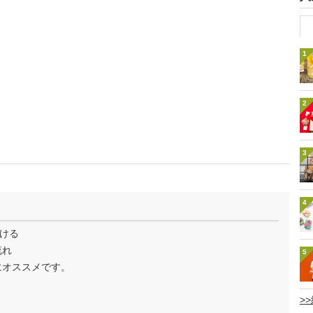
1
2
3
4
ける
流れ
5
にオススメです。
>