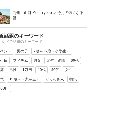
九州・山口 Monthly topics 今月の気になる
話...
近話題のキーワード
らんざで話題のキーワード
ベント
男の子
7歳～12歳（小学生）
生日
アイテム
男女
定年・退職
60代
算
男性
1万円
40代
50代
女性
代
19歳～（大学生）
ぐらんざ人
特集
000円