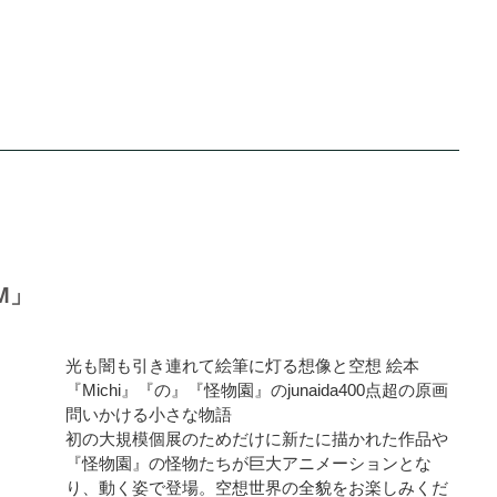
UM」
光も闇も引き連れて絵筆に灯る想像と空想 絵本
『Michi』『の』『怪物園』のjunaida400点超の原画
問いかける小さな物語
初の大規模個展のためだけに新たに描かれた作品や
『怪物園』の怪物たちが巨大アニメーションとな
り、動く姿で登場。空想世界の全貌をお楽しみくだ