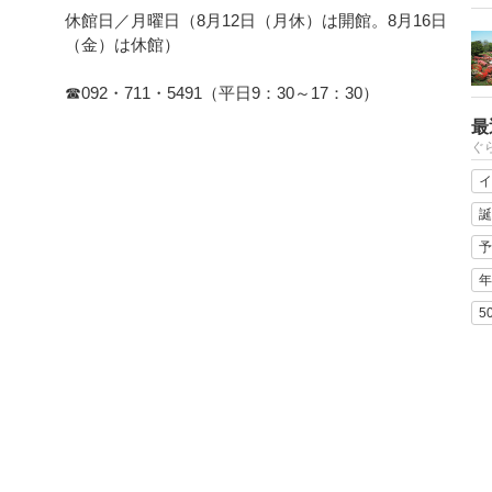
休館日／月曜日（8月12日（月休）は開館。8月16日
（金）は休館）
☎092・711・5491（平日9：30～17：30）
最
ぐ
イ
誕
予
年
5