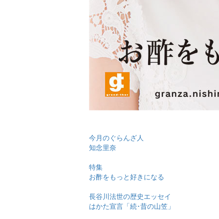
今月のぐらんざ人
知念里奈
特集
お酢をもっと好きになる
長谷川法世の歴史エッセイ
はかた宣言「続･昔の山笠」