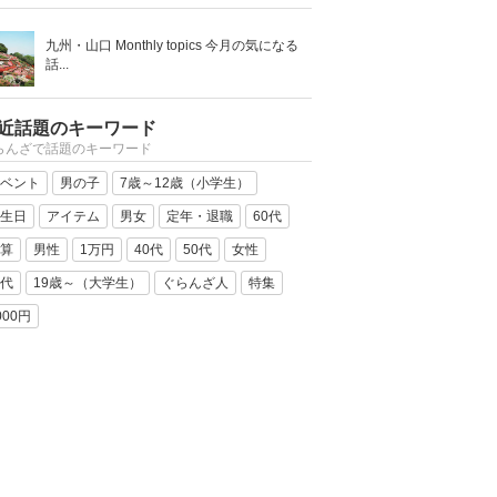
九州・山口 Monthly topics 今月の気になる
話...
近話題のキーワード
らんざで話題のキーワード
ベント
男の子
7歳～12歳（小学生）
生日
アイテム
男女
定年・退職
60代
算
男性
1万円
40代
50代
女性
代
19歳～（大学生）
ぐらんざ人
特集
000円