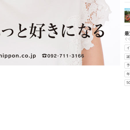
最
ぐ
イ
誕
予
年
5