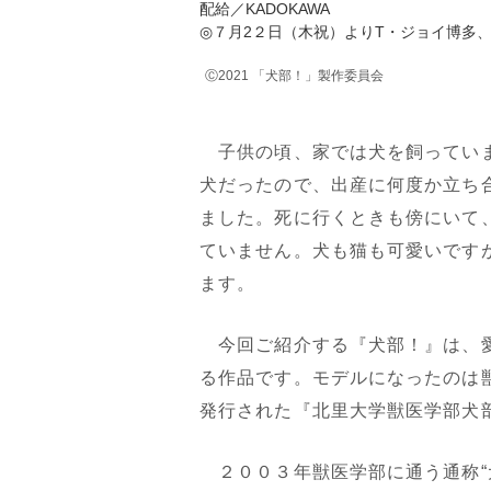
配給／KADOKAWA
◎７月2２日（木祝）よりT・ジョイ博多
Ⓒ2021 「犬部！」製作委員会
子供の頃、家では犬を飼っていま
犬だったので、出産に何度か立ち
ました。死に行くときも傍にいて
ていません。犬も猫も可愛いです
ます。
今回ご紹介する『犬部！』は、愛
る作品です。モデルになったのは
発行された『北里大学獣医学部犬
２００３年獣医学部に通う通称“