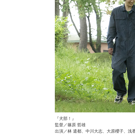
『犬部！』
監督／篠原 哲雄
出演／林 遣都、中川大志、大原櫻子、浅香