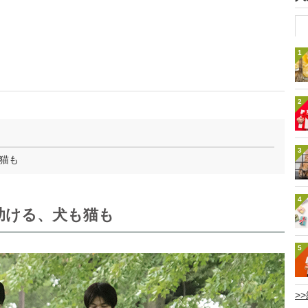
1
2
3
猫も
4
助ける、犬も猫も
5
>