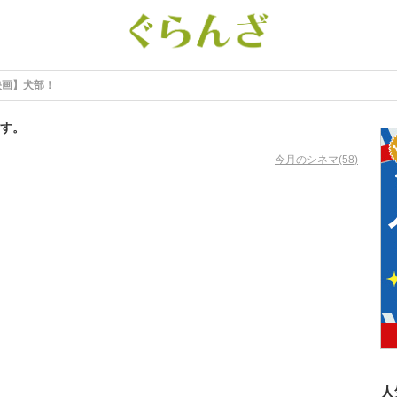
映画】犬部！
す。
今月のシネマ(58)
人