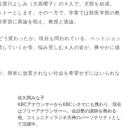
佐渡川よしみ（大原櫻子）の４人で、犬部を結成。
ットーとします。その一方で、学業では獣医学部の教
科実習に異論を唱え、教授と激論。
どう変わったか。現在も問われている、ペットショッ
済していくか等、悩み苦しむ４人の姿が、爽やかに描
、簡単に放置されない社会を希望せずにはいられな
佐久間みな子
KBCアナウンサーからKBCシネマにも携わり、現在
はフリーアナウンサーへ。会話塾の講師を務める
他、コミュニティラジオ天神のパーソナリティとし
て活躍中。