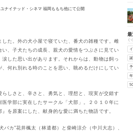
、ユナイテッド・シネマ 福岡ももち他にて公開
最
ぐ
した。外の犬小屋で寝ていた、番犬の雑種です。雌
イ
合い、子犬たちの成長、親犬の愛情をつぶさに見てい
誕
、涙した思い出があります。それからは、動物は飼っ
予
が、何れ別れる時のことを思い、眺めるだけにしてい
年
5
らしさと、辛さと、勇気と、理想と、現実が交錯す
獣医学部に実在したサークル「犬部」。２０１０年に
部』を原案にした、献身的な愛に満ちた物語です。
犬バカ”花井楓太（林遣都）と柴崎涼介（中川大志）、