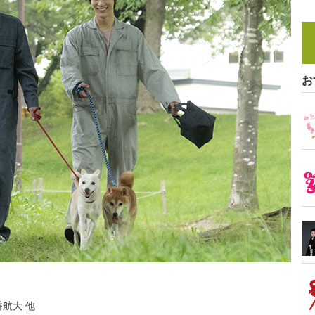
お
航大 他