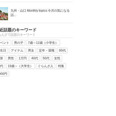
九州・山口 Monthly topics 今月の気になる
話...
近話題のキーワード
らんざで話題のキーワード
ベント
男の子
7歳～12歳（小学生）
生日
アイテム
男女
定年・退職
60代
算
男性
1万円
40代
50代
女性
代
19歳～（大学生）
ぐらんざ人
特集
000円