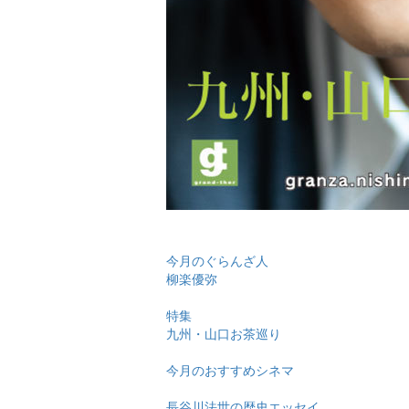
今月のぐらんざ人
柳楽優弥
特集
九州・山口お茶巡り
今月のおすすめシネマ
長谷川法世の歴史エッセイ