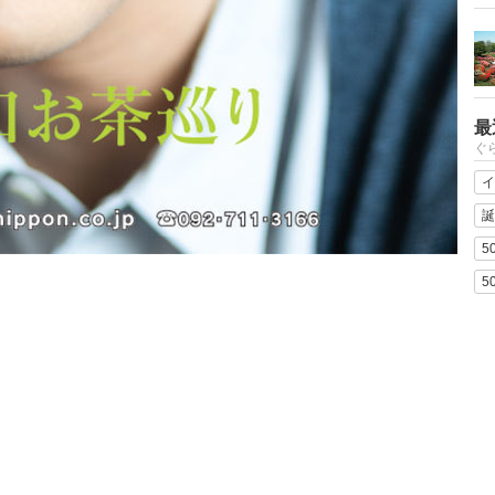
最
ぐ
イ
誕
5
5