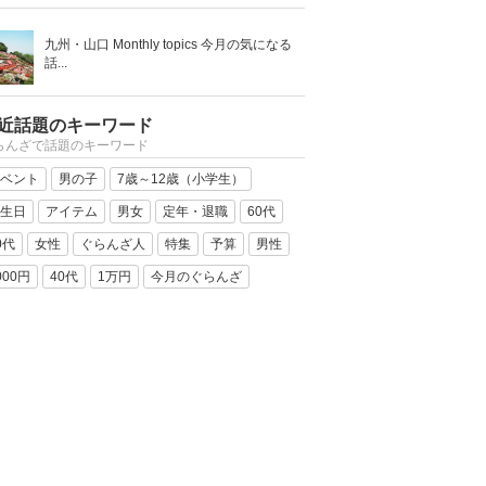
九州・山口 Monthly topics 今月の気になる
話...
近話題のキーワード
らんざで話題のキーワード
ベント
男の子
7歳～12歳（小学生）
生日
アイテム
男女
定年・退職
60代
0代
女性
ぐらんざ人
特集
予算
男性
000円
40代
1万円
今月のぐらんざ