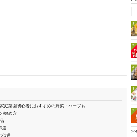
1
2
3
4
家庭菜園初心者におすすめの野菜・ハーブも
5
の始め方
品
6選
>
ブ3選