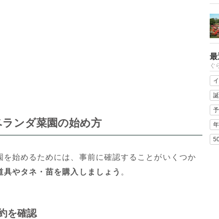
最
ぐ
イ
誕
予
ベランダ菜園の始め方
年
5
園を始めるためには、事前に確認することがいくつか
道具やタネ・苗を購入しましょう
。
約を確認