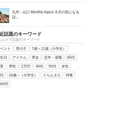
九州・山口 Monthly topics 今月の気になる
話...
近話題のキーワード
らんざで話題のキーワード
ベント
男の子
7歳～12歳（小学生）
生日
アイテム
男女
定年・退職
60代
算
男性
1万円
40代
50代
女性
代
19歳～（大学生）
ぐらんざ人
特集
000円