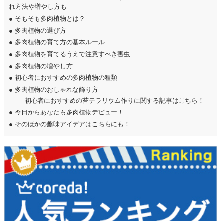
れ方法や増やし方も
●
そもそも多肉植物とは？
●
多肉植物の選び方
●
多肉植物の育て方の基本ルール
●
多肉植物を育てるうえで注意すべき害虫
●
多肉植物の増やし方
●
初心者におすすめの多肉植物の種類
●
多肉植物のおしゃれな飾り方
初心者におすすめの苔テラリウム作りに関する記事はこちら！
●
今日からあなたも多肉植物デビュー！
●
そのほかの趣味アイデアはこちらにも！