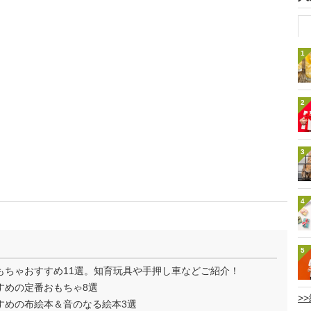
1
2
3
4
5
もちゃおすすめ11選。知育玩具や手押し車などご紹介！
すめの定番おもちゃ8選
>
すめの布絵本＆音のなる絵本3選