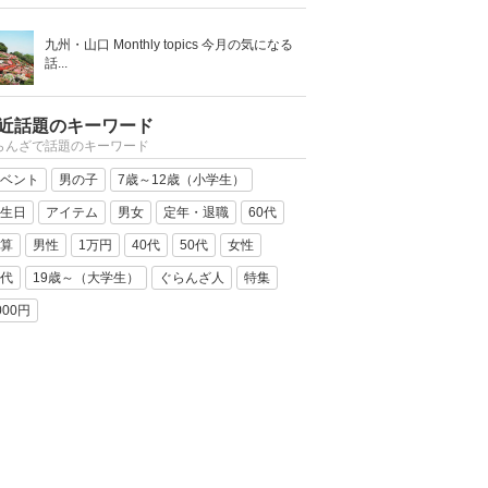
九州・山口 Monthly topics 今月の気になる
話...
近話題のキーワード
らんざで話題のキーワード
ベント
男の子
7歳～12歳（小学生）
生日
アイテム
男女
定年・退職
60代
算
男性
1万円
40代
50代
女性
代
19歳～（大学生）
ぐらんざ人
特集
000円