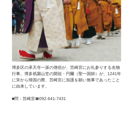
博多区の承天寺一派の僧侶が、筥崎宮にお礼参りする名物
行事。博多祇園山笠の開祖・円爾（聖一国師）が、1241年
に宋から帰国の際、筥崎宮に加護を願い無事であったこと
に由来しています。
■問：筥崎宮☎092-641-7431