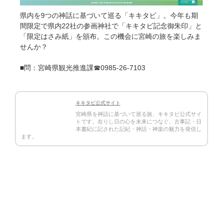
県内を9つの神話に基づいて巡る「キキタビ」。今年も期
間限定で県内22社の参画神社で「キキタビ記念御朱印」と
「限定はさみ紙」を頒布。この機会に宮崎の旅を楽しみま
せんか？
■問：宮崎県観光推進課☎0985-26-7103
キキタビ公式サイト
宮崎県を神話に基づいて巡る旅、キキタビ公式サイ
トです。在りし日の心を未来につなぐ、古事記・日
本書紀に記された記紀・神話・神楽の魅力を発信し
ます。