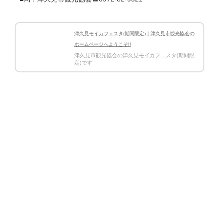
津久見モイカフェスタ(期間限定)｜津久見市観光協会の
ホームページへようこそ!!
津久見市観光協会の津久見モイカフェスタ(期間限
定)です