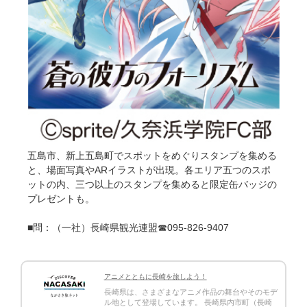
五島市、新上五島町でスポットをめぐりスタンプを集める
と、場面写真やARイラストが出現。各エリア五つのスポ
ットの内、三つ以上のスタンプを集めると限定缶バッジの
プレゼントも。
■問：（一社）長崎県観光連盟☎095-826-9407
アニメとともに長崎を旅しよう！
長崎県は、さまざまなアニメ作品の舞台やそのモデ
ル地として登場しています。 長崎県内市町（長崎