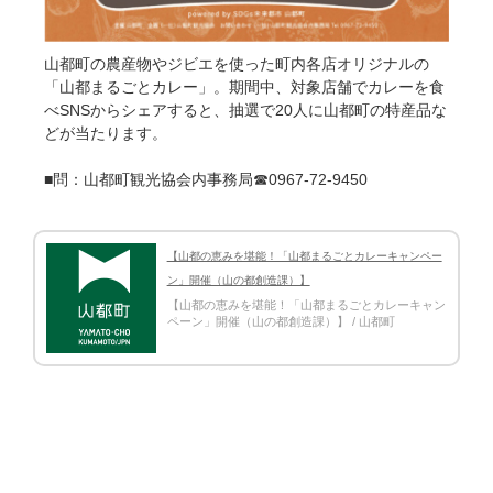
山都町の農産物やジビエを使った町内各店オリジナルの
「山都まるごとカレー」。期間中、対象店舗でカレーを食
べSNSからシェアすると、抽選で20人に山都町の特産品な
どが当たります。
■問：山都町観光協会内事務局☎0967-72-9450
【山都の恵みを堪能！「山都まるごとカレーキャンペー
ン」開催（山の都創造課）】
【山都の恵みを堪能！「山都まるごとカレーキャン
ペーン」開催（山の都創造課）】 / 山都町