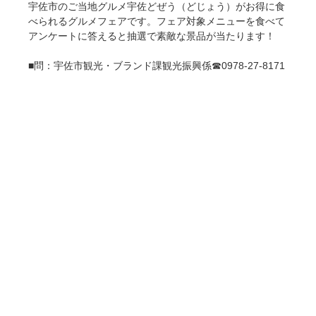
宇佐市のご当地グルメ宇佐どぜう（どじょう）がお得に食
べられるグルメフェアです。フェア対象メニューを食べて
アンケートに答えると抽選で素敵な景品が当たります！
■問：宇佐市観光・ブランド課観光振興係☎0978-27-8171