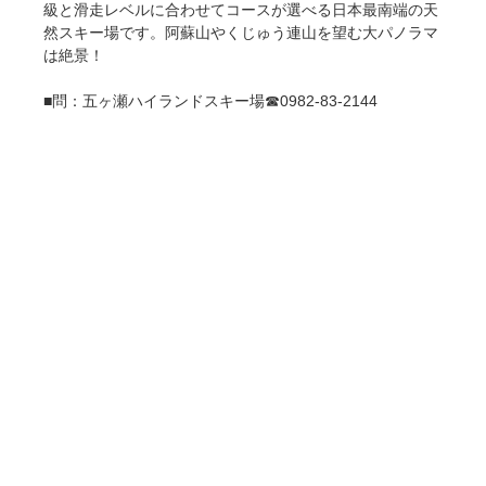
級と滑走レベルに合わせてコースが選べる日本最南端の天
然スキー場です。阿蘇山やくじゅう連山を望む大パノラマ
は絶景！
■問：五ヶ瀬ハイランドスキー場☎0982-83-2144