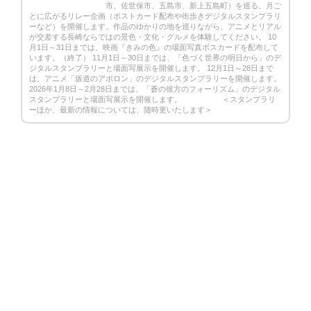
市、佐世保市、五島市、新上五島町）を巡る、月ご
とに広がるリレー企画（ポストカード配布や街歩きデジタルスタンプラリ
ーなど）を開催します。作品のゆかりの地を巡りながら、アニメとリアル
が交差する長崎ならではの景色・文化・グルメを体験してください。 10
月1日～31日までは、映画『きみの色』の場面写真ポスカードを配布して
います。（終了） 11月1日～30日までは、「色づく世界の明日から」のデ
ジタルスタンプラリーと場面写展示を開催します。 12月1日～28日まで
は、アニメ「坂道のアポロン」のデジタルスタンプラリーを開催します。
2026年1月8日～2月28日までは、「蒼の彼方のフォーリズム」のデジタル
スタンプラリーと場面写展示を開催します。 ＜スタンプラリ
ーほか、最新の情報については、随時更いたします＞