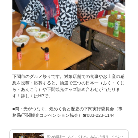
下関市のグルメ祭りです。対象店舗での食事やお土産の感
想を投稿・応募すると、抽選で三つの日本一（ふく・くじ
ら・あんこう）や下関観光グッズ詰め合わせが当たりま
す！詳しくはHPで。
■問：光がつなぐ、煌めく食と歴史の下関実行委員会（事
務局/下関観光コンベンション協会）☎083-223-1144
三つの日本一 ふく、くじら、あんこう祭り｜イベント