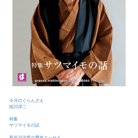
今月のぐらんざ人
稲川淳二
特集
サツマイモの話
長谷川法世の歴史エッセイ