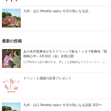
九州・山口 Monthly topics 今月の気になる話...
最新の投稿
あの名作歌舞伎が大スクリーンで蘇る！シネマ歌舞伎『曽
根崎心中』4月10日（金）全国公開
江戸時代から語り継がれる、美しくも悲劇的なラブストーリー。シネ
マ歌舞伎『曽根崎心中』が、2026年4月10日（金）より全国公開され
ます。人間国宝・坂田藤十郎と、上方歌舞伎の大名跡を継いだ長男・
中村鴈治郎による珠玉の舞台を、映画館の大スクリーンで堪能できる
ドーン！と感謝の読者プレゼント
貴重な機会です。さらに、話題となった映画『国宝』でも注目を集め
た演目とあって、歌舞伎ファンはもちろん、初めての方にもおすすめ
の名作です。
九州・山口 Monthly topics 今月の気になる話題 3/22〜