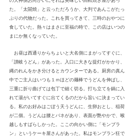
の天神側お向かいにそれは美味しい回転焼き屋があっ
た。「太閤焼」と云っただろうか、大判であんこがたっ
ぷりの代物だった。これを買ってきて、三時のおやつに
食していた。熱々はまさに至福の時で、この店はいつの
まにか無くなっていた。
お昼は西通りからちょいと大名側にまがってすぐに、
「讃岐うどん」があった。入口に大きな提灯がかかり、
縄のれんをかき分けるとカウンターである。厨房の真ん
中でご主人はいつも１ｍほどの麺棒でうどんを伸ばし、
三重に折り曲げては包丁で細く切る。打ち立てを鍋に入
れて湯がいてすぐに出てくるのだから旨いに決まってい
る。私のお好みはごぼう天うどんに、生卵おとし、稲荷
が二個。うどんは腰とバネがあり、表面が艶やかで、喉
越しもすばらしかった。ここの向かい側に「モンブラ
ン」というケーキ屋さんがあった。私はモンブラン狂で