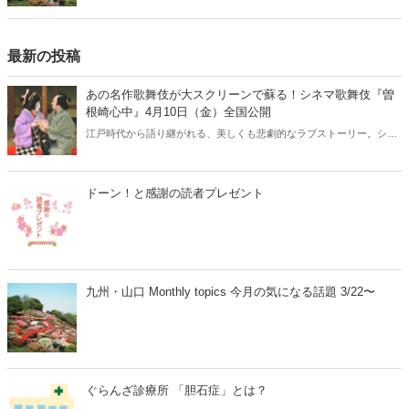
最新の投稿
あの名作歌舞伎が大スクリーンで蘇る！シネマ歌舞伎『曽
根崎心中』4月10日（金）全国公開
江戸時代から語り継がれる、美しくも悲劇的なラブストーリー。シネ
マ歌舞伎『曽根崎心中』が、2026年4月10日（金）より全国公開され
ます。人間国宝・坂田藤十郎と、上方歌舞伎の大名跡を継いだ長男・
中村鴈治郎による珠玉の舞台を、映画館の大スクリーンで堪能できる
ドーン！と感謝の読者プレゼント
貴重な機会です。さらに、話題となった映画『国宝』でも注目を集め
た演目とあって、歌舞伎ファンはもちろん、初めての方にもおすすめ
の名作です。
九州・山口 Monthly topics 今月の気になる話題 3/22〜
ぐらんざ診療所 「胆石症」とは？