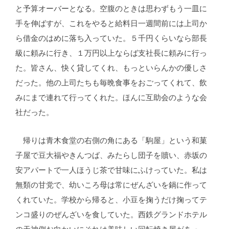
と予算オーバーとなる。空腹のときは思わずもう一皿に
手を伸ばすが、これをやると給料日一週間前には上司か
ら借金のはめに落ち入っていた。５千円くらいなら部長
級に頼みに行き、１万円以上ならば支社長に頼みに行っ
た。皆さん、快く貸してくれ、もっといらんかの優しさ
だった。他の上司たちも毎晩食事をおごってくれて、飲
みにまで連れて行ってくれた。ほんに互助会のような会
社だった。
帰りは青木食堂の右側の角にある「駒屋」という和菓
子屋で豆大福やきんつば、みたらし団子を贖い、赤坂の
安アパートで一人ほうじ茶で甘味にふけっていた。私は
無類の甘党で、幼いころ母は常にぜんざいを鍋に作って
くれていた。学校から帰ると、小豆を掬うだけ掬ってテ
ンコ盛りのぜんざいを食していた。西鉄グランドホテル