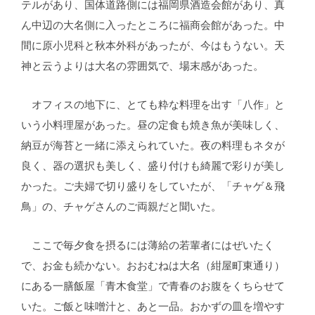
テルがあり、国体道路側には福岡県酒造会館があり、真
ん中辺の大名側に入ったところに福商会館があった。中
間に原小児科と秋本外科があったが、今はもうない。天
神と云うよりは大名の雰囲気で、場末感があった。
オフィスの地下に、とても粋な料理を出す「八作」と
いう小料理屋があった。昼の定食も焼き魚が美味しく、
納豆が海苔と一緒に添えられていた。夜の料理もネタが
良く、器の選択も美しく、盛り付けも綺麗で彩りが美し
かった。ご夫婦で切り盛りをしていたが、「チャゲ＆飛
鳥」の、チャゲさんのご両親だと聞いた。
ここで毎夕食を摂るには薄給の若輩者にはぜいたく
で、お金も続かない。おおむねは大名（紺屋町東通り）
にある一膳飯屋「青木食堂」で青春のお腹をくちらせて
いた。ご飯と味噌汁と、あと一品。おかずの皿を増やす