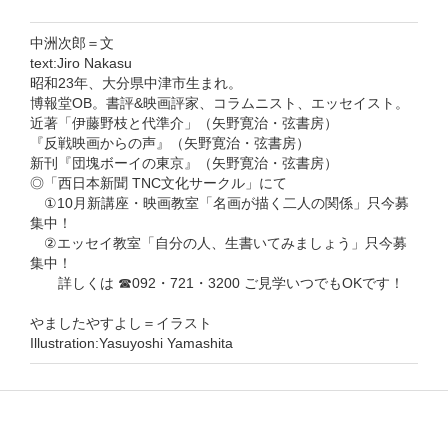
中洲次郎＝文
text:Jiro Nakasu
昭和23年、大分県中津市生まれ。
博報堂OB。書評&映画評家、コラムニスト、エッセイスト。
近著「伊藤野枝と代準介」（矢野寛治・弦書房）
『反戦映画からの声』（矢野寛治・弦書房）
新刊『団塊ボーイの東京』（矢野寛治・弦書房）
◎「西日本新聞 TNC文化サークル」にて
①10月新講座・映画教室「名画が描く二人の関係」只今募
集中！
②エッセイ教室「自分の人、生書いてみましょう」只今募
集中！
詳しくは ☎092・721・3200 ご見学いつでもOKです！
やましたやすよし＝イラスト
Illustration:Yasuyoshi Yamashita