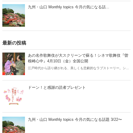
九州・山口 Monthly topics 今月の気になる話...
最新の投稿
あの名作歌舞伎が大スクリーンで蘇る！シネマ歌舞伎『曽
根崎心中』4月10日（金）全国公開
江戸時代から語り継がれる、美しくも悲劇的なラブストーリー。シネ
マ歌舞伎『曽根崎心中』が、2026年4月10日（金）より全国公開され
ます。人間国宝・坂田藤十郎と、上方歌舞伎の大名跡を継いだ長男・
中村鴈治郎による珠玉の舞台を、映画館の大スクリーンで堪能できる
ドーン！と感謝の読者プレゼント
貴重な機会です。さらに、話題となった映画『国宝』でも注目を集め
た演目とあって、歌舞伎ファンはもちろん、初めての方にもおすすめ
の名作です。
九州・山口 Monthly topics 今月の気になる話題 3/22〜