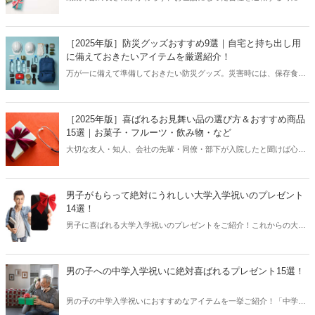
は、ささやかなプレゼントで今までの感謝の気持ちを伝えましょう。
今回は、［2025年版］退職を控えている人におすすめの感謝が伝わる
ギフトアイテムを20選をご紹介していきます。是非、参考にしてくだ
［2025年版］防災グッズおすすめ9選｜自宅と持ち出し用
さい！
に備えておきたいアイテムを厳選紹介！
万が一に備えて準備しておきたい防災グッズ。災害時には、保存食や
水、懐中電灯など、なくてはならないアイテムが意外と多いもので
す。本記事では、自宅や持ち出し用におすすめの防災グッズを厳選し
ました。何から揃えていいのかわからない場合に便利な防災グッズが
［2025年版］喜ばれるお見舞い品の選び方＆おすすめ商品
セットになったリュックタイプの商品もご紹介するので、参考にして
15選｜お菓子・フルーツ・飲み物・など
くださいね。
大切な友人・知人、会社の先輩・同僚・部下が入院したと聞けば心配
でお見舞いに駆け付けたいもの。そんな時に喜ばれるお見舞い品を、
バリエーション豊かにご紹介！事前に相手の体調の状態やシチュエー
ションをリサーチし、ふさわしい手土産を準備しましょう。［2025年
男子がもらって絶対にうれしい大学入学祝いのプレゼント
版］喜ばれるお見舞い品の選び方とおすすめ商品15選をお届けしま
14選！
す。
男子に喜ばれる大学入学祝いのプレゼントをご紹介！これからの大学
生活においてもらってうれしいアイテムだけをセレクトしました。親
戚や仲のいいご近所の息子さん、お孫さんが喜んでくれる商品とは？
流行っているブランドは？そんな疑問にお答えできる記事となってい
男の子への中学入学祝いに絶対喜ばれるプレゼント15選！
ますので、ぜひ最後までご覧いただき、大切な方へのギフト選びの参
考にしてみてくださいね。
男の子の中学入学祝いにおすすめなアイテムを一挙ご紹介！「中学入
学おめでとう」と「勉強・部活がんばって」や「休日は思いっきり楽