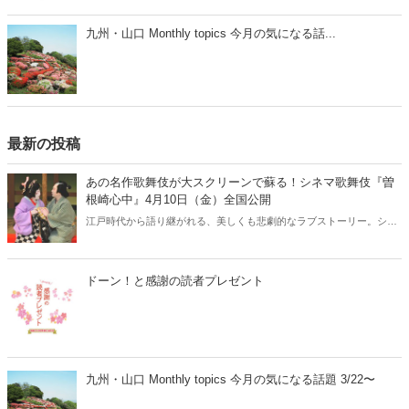
九州・山口 Monthly topics 今月の気になる話...
最新の投稿
あの名作歌舞伎が大スクリーンで蘇る！シネマ歌舞伎『曽
根崎心中』4月10日（金）全国公開
江戸時代から語り継がれる、美しくも悲劇的なラブストーリー。シネ
マ歌舞伎『曽根崎心中』が、2026年4月10日（金）より全国公開され
ます。人間国宝・坂田藤十郎と、上方歌舞伎の大名跡を継いだ長男・
中村鴈治郎による珠玉の舞台を、映画館の大スクリーンで堪能できる
ドーン！と感謝の読者プレゼント
貴重な機会です。さらに、話題となった映画『国宝』でも注目を集め
た演目とあって、歌舞伎ファンはもちろん、初めての方にもおすすめ
の名作です。
九州・山口 Monthly topics 今月の気になる話題 3/22〜