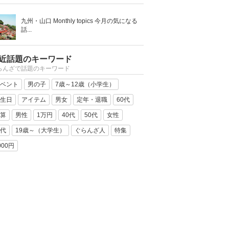
九州・山口 Monthly topics 今月の気になる
話...
近話題のキーワード
らんざで話題のキーワード
ベント
男の子
7歳～12歳（小学生）
生日
アイテム
男女
定年・退職
60代
算
男性
1万円
40代
50代
女性
代
19歳～（大学生）
ぐらんざ人
特集
000円