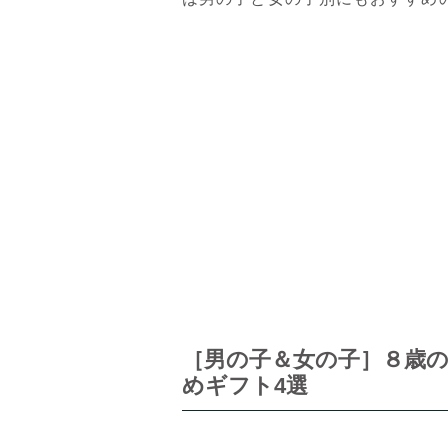
［男の子＆女の子］８歳
めギフト4選