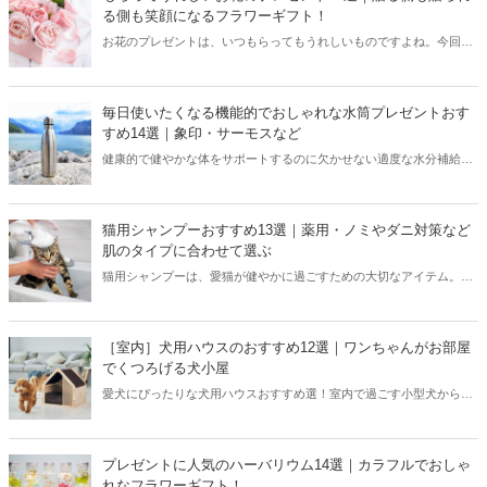
上質感のあるブランドから厳選しているのでぜひ参考にしてください
る側も笑顔になるフラワーギフト！
ね。
お花のプレゼントは、いつもらってもうれしいものですよね。今回
は、さまざまなタイプのお花ギフトをカテゴリ別に厳選してご紹介し
ます。生花からプリザーブドフラワー、ドライフラワーなどそれぞれ
違った魅力を持つフラワーギフトが満載。女性だけでなく男性にも贈
毎日使いたくなる機能的でおしゃれな水筒プレゼントおす
りやすいハイセンスなアイテムも集めたので、シーンに合わせて選ん
すめ14選｜象印・サーモスなど
でみてくださいね。
健康的で健やかな体をサポートするのに欠かせない適度な水分補給。
飲みたいときにさっと取り出せる水筒は、のどの渇きを癒してくれる
とっても便利なアイテムです。お出かけやお仕事、学校生活に欠かせ
ない水筒は実はプレゼントされて嬉しい実用的な贈り物です。オリジ
猫用シャンプーおすすめ13選｜薬用・ノミやダニ対策など
ナリティ溢れる名前入りボトルや、子どもも飲みやすいストロータイ
肌のタイプに合わせて選ぶ
プなど、サイズ別に分けておすすめ商品をご紹介します。贈る相手の
猫用シャンプーは、愛猫が健やかに過ごすための大切なアイテム。薬
好みに合った水筒のプレゼントがきっと見つかりますよ！
用シャンプーを含めさまざまなタイプや種類があって、選ぶのは以外
と難しいですよね。この記事では、猫用シャンプーのカテゴリーごと
におすすめをご紹介します。皮膚や肌のお悩みに合わせて特徴も解説
［室内］犬用ハウスのおすすめ12選｜ワンちゃんがお部屋
してるので、きっとあなたの猫ちゃんのタイプに合ったお気に入りシ
でくつろげる犬小屋
ャンプーが見つかりますよ。
愛犬にぴったりな犬用ハウスおすすめ選！室内で過ごす小型犬から中
型犬におすすめのペットハウスを、人気ブランドやメーカーからピッ
クアップしてご紹介します。屋根付きドーム型やケージ、サークルタ
イプなど幅広く選びました。椅子として使えるものやインテリア家具
プレゼントに人気のハーバリウム14選｜カラフルでおしゃ
のような商品もあるので、飼い主もワンちゃんも快適に過ごせる犬ハ
れなフラワーギフト！