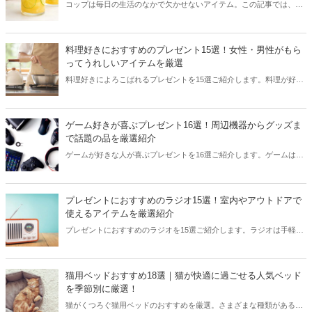
コップは毎日の生活のなかで欠かせないアイテム。この記事では、気
負わずいつでも使える実用的なコップを中心に、プレゼントとしてお
すすめの商品を厳選しました。機能性の高さに加えておしゃれさを損
なわない、人気ブランドのコップを、男性向け・女性向けデザインの
料理好きにおすすめのプレゼント15選！女性・男性がもら
ほか、男女問わず使えるデザインに分けてご紹介します。さらに、結
ってうれしいアイテムを厳選
婚祝いなどに贈れるペア商品やご家族向けのセット商品もご紹介して
料理好きによろこばれるプレゼントを15選ご紹介します。料理が好き
いますので参考にしてくださいね。
な方は道具や使う食材にこだわりのある場合が多いので、プレゼント
するなら吟味して選びたいところ。本記事では、調理器具やキッチン
用品、食器など、料理を作る際に楽しめる高品質なアイテムのなかか
ゲーム好きが喜ぶプレゼント16選！周辺機器からグッズま
ら厳選。もらうとうれしい食品や調味料のギフトもお届けします。料
で話題の品を厳選紹介
理好きの人にプレゼントを贈りたい方は参考にしてくださいね。
ゲームが好きな人が喜ぶプレゼントを16選ご紹介します。ゲームは子
どもだけではなく大人も楽しめる人気の娯楽のひとつ。本記事では、
コントローラーやゲーミングマウスなどの周辺機器のほか、食器やぬ
いぐるみなどのゲームに関連した実用品・グッズも厳選してお届けし
プレゼントにおすすめのラジオ15選！室内やアウトドアで
ます。ゲーム好きの人やお孫さんにレゼントしたい方は参考にしてく
使えるアイテムを厳選紹介
ださいね。
プレゼントにおすすめのラジオを15選ご紹介します。ラジオは手軽に
音楽やニュースなどを聞けるアイテムとして日々の生活や災害時に重
宝される品。Bluetooth機能によってスマートフォンやパソコンの音楽
を流せるラジオも人気です。本記事では、室内用のほか持ち運びに便
猫用ベッドおすすめ18選｜猫が快適に過ごせる人気ベッド
利なアウトドアで使えるラジオやバスルームで使える防水性能の高い
を季節別に厳選！
品を厳選してお届け。ラジオのプレゼントをお考えの方は参考にして
猫がくつろぐ猫用ベッドのおすすめを厳選。さまざまな種類がある猫
くださいね。