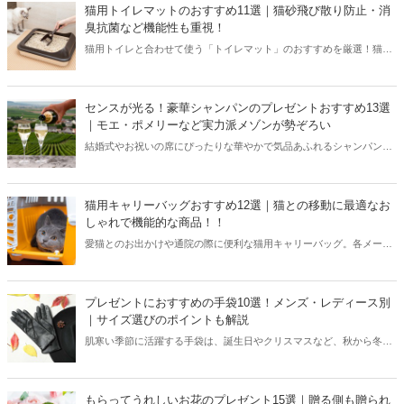
ご紹介します。 男性も女性も、髪は美しく艶やかに保ちたいもの。
猫用トイレマットのおすすめ11選｜猫砂飛び散り防止・消
ドライヤーを使う時間が楽しくなるような、とっておきの商品をご紹
臭抗菌など機能性も重視！
介します！ぜひ、ギフト選びの参考にしてください。
猫用トイレと合わせて使う「トイレマット」のおすすめを厳選！猫砂
の飛び散りをしっかり抑えるとともに、消臭効果や抗菌効果を兼ね備
えた人気商品をピックアップしてご紹介します。お部屋のインテリア
にもなるおしゃれなデザインや折りたたみ式などさまざまな種類を選
センスが光る！豪華シャンパンのプレゼントおすすめ13選
んだので、愛猫にぴったりなトイレマットを見つけてみてください
｜モエ・ポメリーなど実力派メゾンが勢ぞろい
ね。
結婚式やお祝いの席にぴったりな華やかで気品あふれるシャンパン。
今回は、そんなおしゃれなお酒の知識を深めながら大切なあの人に贈
りたくなるような素敵なシャンパンをご紹介します。味わいの違いや
価格もさまざまなので、相手の好みや贈るシチュエーションを考慮し
猫用キャリーバッグおすすめ12選｜猫との移動に最適なお
ながら選んでみてください。あの人にぴったりなシャンパンがきっと
しゃれで機能的な商品！！
見つかりますよ。
愛猫とのお出かけや通院の際に便利な猫用キャリーバッグ。各メーカ
ーやペット用品ブランドの中からおすすめ商品を厳選してご紹介しま
す。タイプや種類など選び方の解説とともに、機能やデザイン性にす
ぐれた使い勝手の良い商品を集めました。猫ちゃんとの時間がもっと
プレゼントにおすすめの手袋10選！メンズ・レディース別
楽しくなるお気に入りの猫用キャリーバッグがきっと見つかります
｜サイズ選びのポイントも解説
よ。
肌寒い季節に活躍する手袋は、誕生日やクリスマスなど、秋から冬に
かけてのプレゼントにおすすめの品です。人気ブランドの手袋をメン
ズ・レディース別に紹介するほか、サイズや機能性など選び方のポイ
ントについても解説します。男性向け・女性向けのすべての商品を、
もらってうれしいお花のプレゼント15選｜贈る側も贈られ