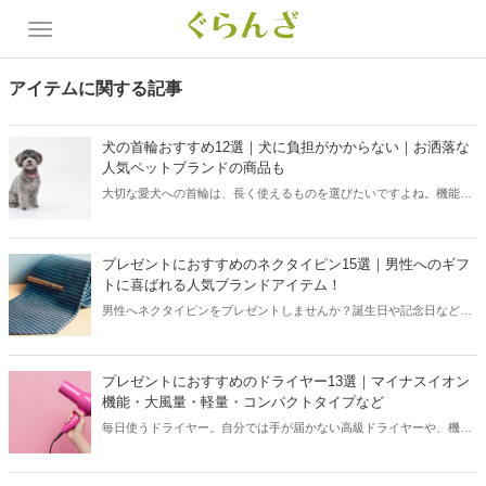
アイテムに関する記事
犬の首輪おすすめ12選｜犬に負担がかからない｜お洒落な
人気ペットブランドの商品も
大切な愛犬への首輪は、長く使えるものを選びたいですよね。機能や
デザイン、タイプ、素材など選ぶポイントの解説を含め、おすすめ犬
用首輪を厳選してご紹介します。犬の首に負担がかからないよう工夫
された商品や安全性の高い首輪も多数。あなたのワンちゃんの好みに
プレゼントにおすすめのネクタイピン15選｜男性へのギフ
合ったお気に入りの首輪を付ければ、お散歩の時間がより楽しくなり
トに喜ばれる人気ブランドアイテム！
ますよ。
男性へネクタイピンをプレゼントしませんか？誕生日や記念日など、
大切な男性へのプレゼントに悩んだときにもおすすめなネクタイピ
ン。ベーシックデザインからユニークなモチーフなど、贈る相手の用
途やイメージに合わせて選ぶことができます。ワニロ式、クリップ、
プレゼントにおすすめのドライヤー13選｜マイナスイオン
タイタック式などさまざまなタイプのネクタイピンをご紹介するの
機能・大風量・軽量・コンパクトタイプなど
で、ギフト選びの参考にしてみてくださいね。
毎日使うドライヤー。自分では手が届かない高級ドライヤーや、機能
的でリーズナブルなコスパ抜群の商品まで幅広く販売されています。
ここでは、プレゼントに贈りたい優れた機能を搭載したドライヤーを