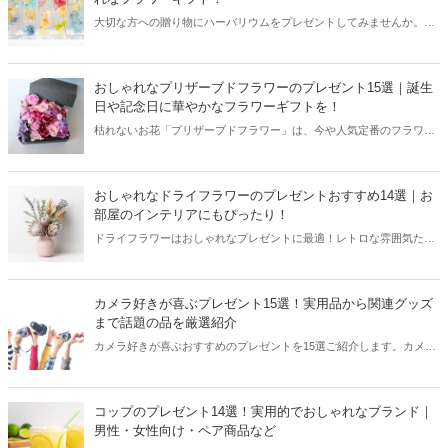
ウスが見つかりますよ。
大切な方への贈り物にハーバリウムをプレゼントしてみませんか。見
た目が美しく華やかなハーバリウムは、結婚・新築祝いや母の日、敬
老の日などさまざまなプレゼントシーンにぴったり。そんな新しい形
のフラワーギフトであるハーバリウムのおすすめを、予算ごとに分け
おしゃれなプリザーブドフラワーのプレゼント15選｜誕生
てそれぞれご紹介します。ハーバリウムを使用した雑貨やギフトセッ
日や記念日に華やかなフラワーギフトを！
トもありますよ。
枯れないお花「プリザーブドフラワー」は、今や人気定番のフラワー
ギフト。この記事では、プレゼントに人気のプリザーブドフラワーを
価格ごとに厳選してご紹介します。結婚記念日や出産祝い、母の日や
敬老の日などさまざまなお祝いシーンにぴったりなプリザーブドフラ
おしゃれなドライフラワーのプレゼントおすすめ14選｜お
ワーを集めました。記憶に残るアレンジメントもあるのでプレゼント
部屋のインテリアにもぴったり！
選びの参考にしてみてください。
ドライフラワーはおしゃれなプレゼントに最適！レトロな雰囲気たっ
ぷりでインテリア好きの方にも喜ばれるドライフラワーのおすすめ商
品をご紹介します。結婚・出産祝い、両親や友達への誕生日プレゼン
トにもぴったり。定番のブーケタイプからリース、ボックス入りなど
カメラ好きが喜ぶプレゼント15選！実用品から関連グッズ
さまざまなアレンジがあるので、相手のイメージに合ったドライフラ
まで話題の品を厳選紹介
ワーギフトを見つけてくださいね。
カメラ好きが喜ぶおすすめのプレゼントを15選ご紹介します。カメラ
に関連するアイテムが多いことから、プレゼントする際には何を贈れ
ばいいのか迷ってしまうことも。本記事では、撮影機材のほか関連す
る実用品やグッズなど、こだわりを持つ人が喜ぶアイテムを厳選して
コップのプレゼント14選！実用的でおしゃれなブランド｜
お届けします。カメラが好きな人へプレゼントを贈りたい方は参考に
男性・女性向け・ペア商品など
してくださいね。