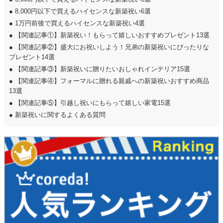
●
8,000円以下で買えるハイセンスな新築祝い6選
●
1万円前後で買えるハイセンスな新築祝い4選
●
【関連記事①】新築祝い！もらって嬉しいおすすめプレゼント13選
●
【関連記事②】盛大にお祝いしよう！兄弟の新築祝いにぴったりな
プレゼント14選
●
【関連記事③】新築祝いに贈りたいおしゃれインテリア15選
●
【関連記事④】フォーマルに贈れる親戚への新築祝いおすすめ商品
13選
●
【関連記事⑤】引越し祝いにもらって嬉しい家電15選
●
新築祝いに関するよくある質問