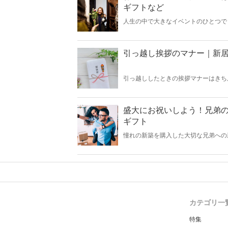
ギフトなど
人生の中で大きなイベントのひとつで
人生の節目です。そんな瞬間を素敵な
め商品をご紹介します。お友達にぴっ
引っ越し挨拶のマナー｜新
引っ越ししたときの挨拶マナーはきち
旧居の隣人への挨拶回りのマナー、熨
持ちで新しい生活を始めるためにも、
盛大にお祝いしよう！兄弟の
ギフト
憧れの新築を購入した大切な兄弟への
をプレゼントしませんか。今回は、兄
チンアイテム・カタログギフト・ギフ
カテゴリ一
特集