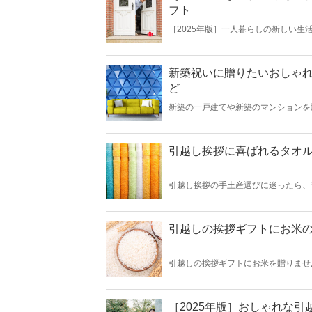
フト
［2025年版］一人暮らしの新しい
引越しは、バタバタしてインテリアや
活が忙しくなかなか自炊もできな日々
キッチン用品、リラックスできる癒し
してくださいね。
新築祝いに贈りたいおしゃれ
ど
新築の一戸建てや新築のマンションを
イベントのひとつです。そんな新しい
も「おしゃれなインテリア」に着目し
引越し挨拶に喜ばれるタオル
引越し挨拶の手土産選びに迷ったら、
耗も早く何枚あっても困らないアイテ
トとして人気の商品をご紹介します。
引越しの挨拶ギフトにお米の
引越しの挨拶ギフトにお米を贈りませ
準備しておくのがいいですよ。お米な
めて会う方々に挨拶する大切な出会い
［2025年版］おしゃれな