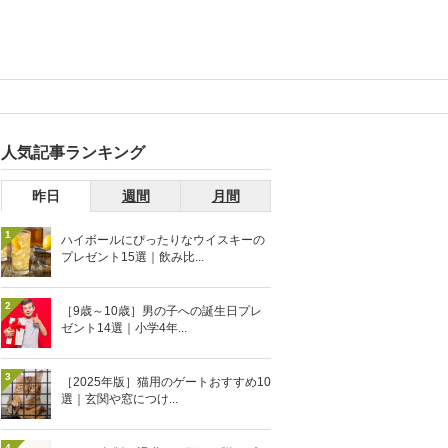
人気記事ランキング
昨日
週間
月間
1
ハイボールにぴったりなウイスキーの
プレゼント15選｜飲み比...
2
［9歳～10歳］男の子への誕生日プレ
ゼント14選｜小学4年...
3
［2025年版］猫用のゲートおすすめ10
選｜玄関や窓につけ...
4