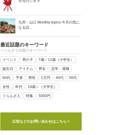
今月のシネマ
九州・山口 Monthly topics 今月の気に
なる話...
最近話題のキーワード
ぐらんざで話題のキーワード
イベント
男の子
7歳～12歳（小学生）
誕生日
アイテム
男女
定年・退職
60代
予算
男性
1万円
40代
50代
女性
年代
19歳～（大学生）
ぐらんざ人
特集
5000円
広告などのお問い合わせはこちら >