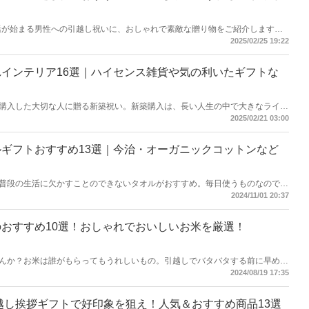
生活が始まる男性への引越し祝いに、おしゃれで素敵な贈り物をご紹介します。
おしゃれな雑貨など購入するのも後回しになりがち。引越しの後も、日常の生
2025/02/25 19:22
が続くかもしれません。そんな男性におすすめの実用的に使えるインテリアや
グッズ、簡単なおうちご飯のお助けフードなど集めてみました。ぜひ、参考に
インテリア16選｜ハイセンス雑貨や気の利いたギフトな
購入した大切な人に贈る新築祝い。新築購入は、長い人生の中で大きなライフ
生活のスタートを素敵な贈り物でお祝いしませんか？今回は、新築祝いの中で
2025/02/21 03:00
てアイテムを選びました。是非参考にしてください！
ギフトおすすめ13選｜今治・オーガニックコットンなど
普段の生活に欠かすことのできないタオルがおすすめ。毎日使うものなので消
ムです。ストックしておけて、必要な時に使ってもらえるので気の利いたギフ
2024/11/01 20:37
おすすめ10選！おしゃれでおいしいお米を厳選！
んか？お米は誰がもらってもうれしいもの。引越しでバタバタする前に早めに
ら日持ちがして場所も取らないので、もらう方も渡す方にもおすすめです。初
2024/08/19 17:35
の場に気持ちを込めて贈りたいですね。
引越し挨拶ギフトで好印象を狙え！人気＆おすすめ商品13選