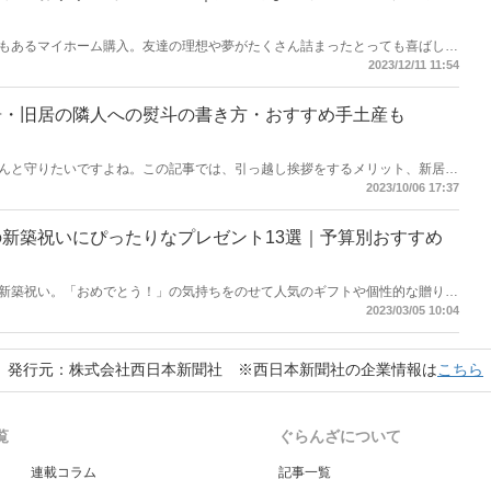
もあるマイホーム購入。友達の理想や夢がたくさん詰まったとっても喜ばしい
新築祝いギフトでお祝いしませんか？今回はアイテムの選び方のコツとおすす
2023/12/11 11:54
たりの贈り物を見つけてください。
居・旧居の隣人への熨斗の書き方・おすすめ手土産も
んと守りたいですよね。この記事では、引っ越し挨拶をするメリット、新居・
斗の書き方の解説に加え、おすすめの手土産をご紹介します。すがすがしい気
2023/10/06 17:37
きちんとマナーを理解してご近所さんと良好な関係を築きましょう。
新築祝いにぴったりなプレゼント13選｜予算別おすすめ
新築祝い。「おめでとう！」の気持ちをのせて人気のギフトや個性的な贈り物
弟への新築祝い選びのコツとおすすめの商品ご紹介します。人気の家電・キッ
2023/03/05 10:04
ト券など、種類豊富に選びましたのでぜひ参考にしてください！
発行元：株式会社西日本新聞社 ※西日本新聞社の企業情報は
こちら
覧
ぐらんざについて
連載コラム
記事一覧