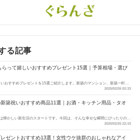
する記事
】もらって嬉しいおすすめプレゼント15選｜予算相場・選び
しいおすすめプレゼントを15選ご紹介します。新築のマンション、新築一軒家
宅の購入の場合は、新築祝いではなく引っ越し祝いになるため注意しましょ
2025/02/26 02:33
るプレゼントをピックアップ。もちろん、引っ越し祝いとしても使えるギフト
させるお祝いギフトをぜひ見つけてください！
新築祝いおすすめ商品11選｜お酒・キッチン用品・タオ
は輝かしい新生活のスタートです。今回は、そんな幸せな瞬間にぴったりの気
などを理解している親しい間柄から近頃は疎遠になってしまっている遠い親戚
2025/02/25 22:15
せてベストなアイテムを選べるようにバリエーション豊かに揃えていますの
ださい。
レゼントおすすめ13選！女性ウケ抜群のおしゃれなアイ