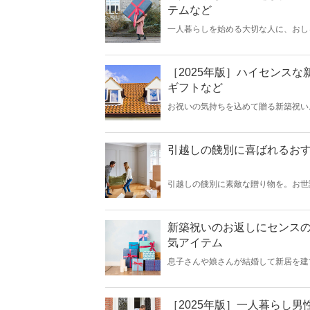
テムなど
一人暮らしを始める大切な人に、おし
人暮らしの人に喜ばれる気の利いたプ
電製品など盛大に新生活を応援できる
［2025年版］ハイセンス
ギフトなど
お祝いの気持ちを込めて贈る新築祝い
今回は、［2025年版］新築祝いギ
っている方や大切なあの人にぴったり
引越しの餞別に喜ばれるおす
引越しの餞別に素敵な贈り物を。お世
なのでしょうか？いざ選ぶとなるとさ
べく、実用的雑貨やおいしいグルメギ
新築祝いのお返しにセンスの
気アイテム
息子さんや娘さんが結婚して新居を建
るかもしれません。そんなときに知っ
介します。引越しで忙しい中、息子さ
にぜひ、参考にしてみてくださいね。
［2025年版］一人暮らし