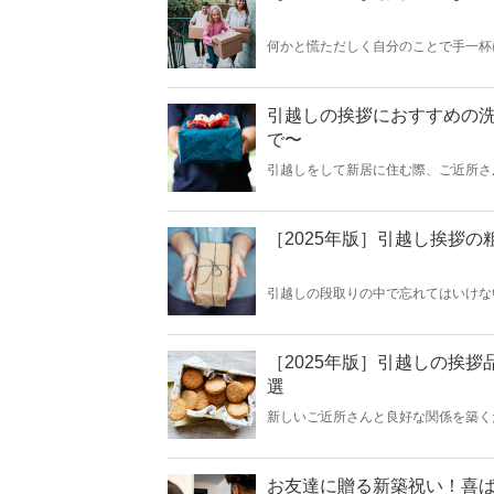
何かと慌ただしく自分のことで手一杯
クのひとつ。慣れない場所での新生活
の利いた引越し挨拶ギフトで新生活を
13選ご紹介します。
引越しの挨拶におすすめの洗
で〜
引越しをして新居に住む際、ご近所さ
すか。お菓子のように賞味期限がなく
えます。引越し後にバタバタ挨拶まわ
よ。今回は洗剤のギフトセットのおす
［2025年版］引越し挨拶
引越しの段取りの中で忘れてはいけな
近所さんとの良好な関係は不可欠です
新生活を始めましょう！［2025年版
［2025年版］引越しの挨拶
選
新しいご近所さんと良好な関係を築く
るなら、相手に負担の少ない消え物ギ
人気の高い商品です。相手に喜んでも
越しの挨拶ギフトにぴったりのお菓子
お友達に贈る新築祝い！喜ば