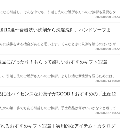
になる引越し。そんな中でも、引越し先のご近所さんへのご挨拶も重要なタス
をより良好に進めるためにも必要な気配りです。忙しい中でも、おしゃれで気
2024/08/09 02:23
順調にスタートさせましょう！［2025年版］おしゃれな引越し挨拶ギフトを
剤10選〜食器洗い洗剤から洗濯洗剤、ハンドソープま
んに挨拶をする機会があると思います。そんなときに洗剤を贈るのはいかがで
、すぐに使ってもらえる消耗品の洗剤のギフトセットなら快く受け取ってもら
2024/08/09 02:22
りのギフト選びをしなくてもいいように事前に準備しておくと気持ちも楽です
すめをご紹介します。ぜひ、参考にしてくださいね。
の粗品にぴったり！もらって嬉しいおすすめギフト12選
い、引越し先のご近所さんへのご挨拶。より快適な新生活を送るためには、ご
。「これからよろしくお願いします」という想いを込めて、気の利いた粗品で
2024/06/13 19:59
］引越し挨拶の粗品にぴったりのおすすめギフト12選をご紹介します。
品にはハイセンスなお菓子がGOOD！おすすめの手土産12
ための第一歩でもある引越しのご挨拶。手土産品は何がいいかな？と迷ってい
フトがおすすめ。中でも、お菓子は種類が豊富でお手頃価格の商品も多いため
2024/02/27 19:23
らえるおしゃれなお菓子で新生活をスタートさせましょう！［2025年版］引
おすすめの12選をご紹介します。
れるおすすめギフト12選｜実用的なアイテム・カタログ