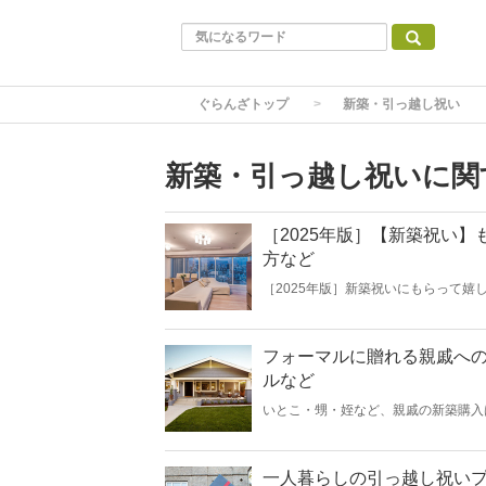
ぐらんざトップ
新築・引っ越し祝い
新築・引っ越し祝いに関
［2025年版］【新築祝い
方など
［2025年版］新築祝いにもらって嬉
を購入した際に贈る新築祝い。中古住
う。今回は、そんな新築祝いに喜ばれ
ばかりなので、大切なあの人を笑顔に
フォーマルに贈れる親戚への
ルなど
いとこ・甥・姪など、親戚の新築購入
の利いたギフトをご紹介します。好み
まで、関係性はさまざま。状況に合わ
で、是非ぴったりの商品を見つけてく
一人暮らしの引っ越し祝いプ