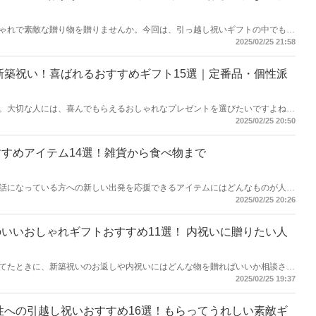
ゃれで素敵な贈り物を贈りませんか。今回は、引っ越し祝いギフトの中でも一
レゼントをご紹介していきます。低予算で相手に気を遣わせない商品から、家
2025/02/25 21:58
アイテムまで勢ぞろいです。きっと、ぴったりの商品が見つかりますよ。
な新築祝い！喜ばれるおすすめギフト15選｜定番品・個性派
。大切な人には、喜んでもらえるおしゃれなプレゼントを選びたいですよね。
フトにぜひ選んで欲しいハイセンスな贈り物をご紹介していきます。お世話にな
2025/02/25 20:50
のギフトを見つけましょう！
すめアイテム14選！雑貨から食べ物まで
話になっている方への新しい出発を応援できるアイテムにはどんなものが人気
まざまなジャンルの商品があり迷ってしまいますよね。そんなお悩みを解決す
2025/02/25 20:26
フトなどを含むさまざまなジャンルのアイテムをご紹介します。
いいおしゃれギフトおすすめ11選！ 内祝いに贈りたい人
てたときに、新築祝いのお返しや内祝いにはどんな物を贈ればいいか相談され
ておくと役に立つ、今どきのセンスのいいおしゃれなギフトのおすすめをご紹
2025/02/25 19:37
んや娘さんのサポート役として何を準備したらいいかなどのアドバイスととも
男性への引越し祝いおすすめ16選！もらってうれしい素敵ギ