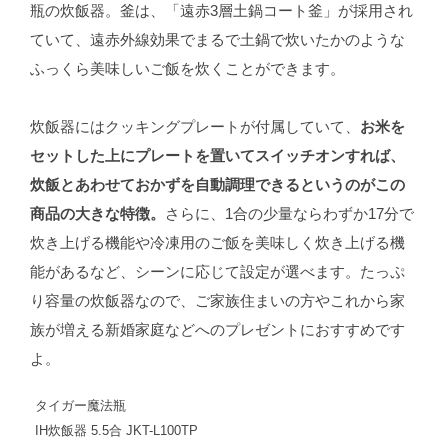
瓶の炊飯器。釜は、「遠赤3層土鍋コート釜」が採用され
ていて、遠赤外線効果でまるで土鍋で炊いたかのような
ふっくら美味しいご飯を炊くことができます。
炊飯器にはクッキングプレートが付属していて、
お米を
セットした上にプレートを置いてスイッチオンすれば、
炊飯とあわせておかずを自動調理できるというのがこの
商品の大きな特徴。
さらに、1合の少量ならわずか17分で
炊き上げる機能や冷凍用のご飯を美味しく炊き上げる機
能があるなど、シーンに応じて設定が選べます。たっぷ
り容量の炊飯器なので、ご家族住まいの方やこれから家
族が増える新婚家庭などへのプレゼントにおすすめです
よ。
タイガー魔法瓶
IH炊飯器 5.5合 JKT-L100TP