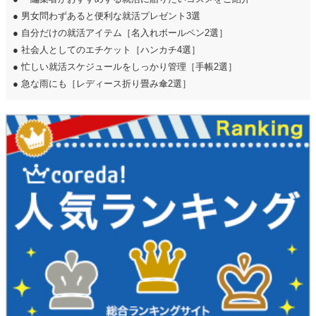
●
男女問わずあると便利な就活プレゼント3選
●
自分だけの就活アイテム［名入れボールペン2選］
●
社会人としてのエチケット［ハンカチ4選］
●
忙しい就活スケジュールをしっかり管理［手帳2選］
●
急な雨にも［レディース折り畳み傘2選］