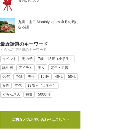
今月のシネマ
九州・山口 Monthly topics 今月の気に
なる話...
最近話題のキーワード
ぐらんざで話題のキーワード
イベント
男の子
7歳～12歳（小学生）
誕生日
アイテム
男女
定年・退職
60代
予算
男性
1万円
40代
50代
女性
年代
19歳～（大学生）
ぐらんざ人
特集
5000円
広告などのお問い合わせはこちら >