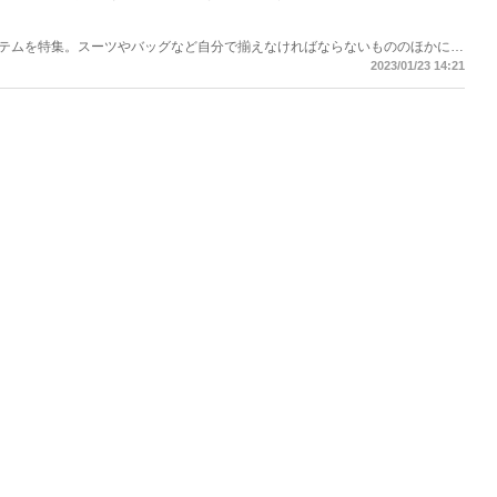
テムを特集。スーツやバッグなど自分で揃えなければならないもののほかに、
で応援のメッセージを伝えたいですよね。就活生にとって正念場である就活の
2023/01/23 14:21
つけてくださいね。