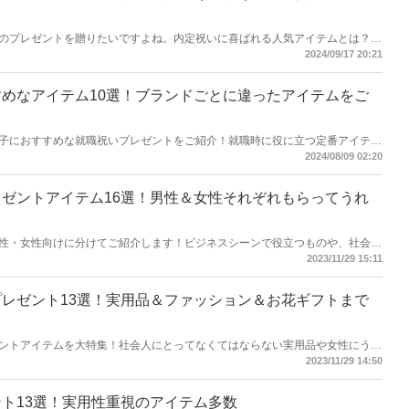
のプレゼントを贈りたいですよね。内定祝いに喜ばれる人気アイテムとは？今
はじめてから使える便利な商品をまとめてご紹介！男性向け・女性向けに分け
2024/09/17 20:21
どを見ながら、贈る相手にぴったりのギフトを探してみてくださいね。
めなアイテム10選！ブランドごとに違ったアイテムをご
子におすすめな就職祝いプレゼントをご紹介！就職時に役に立つ定番アイテム
くさん。今回は各商品を、異なるブランドから集めてみました。それぞれのア
2024/08/09 02:20
チェックしてみてくださいね。
ゼントアイテム16選！男性＆女性それぞれもらってうれ
性・女性向けに分けてご紹介します！ビジネスシーンで役立つものや、社会人
ムードいっぱいの商品など幅広く網羅しました。男性・女性それぞれ喜ばれる
2023/11/29 15:11
の人にぴったりのアイテムを贈りましょう。
レゼント13選！実用品＆ファッション＆お花ギフトまで
ントアイテムを大特集！社会人にとってなくてはならない実用品や女性にうれ
択肢はさまざま。何を贈ろうか迷う前に、ぜひこの記事を読んでターゲットを
2023/11/29 14:50
い門出をお祝いできる素敵なアイテムがきっと見つかりますよ。
ト13選！実用性重視のアイテム多数