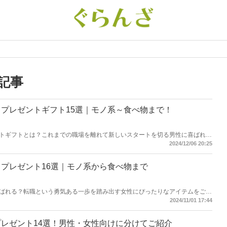
記事
プレゼントギフト15選｜モノ系～食べ物まで！
トギフトとは？これまでの職場を離れて新しいスタートを切る男性に喜ばれる
スアイテムはもちろん、デキる男性にふさわしいスタイリッシュな文具やファ
2024/12/06 20:25
人気ランキングに入っているものをご紹介。さらに食べ物ギフトも含めまし
ら、贈る相手にぴったりのギフトを探してくださいね。
プレゼント16選｜モノ系から食べ物まで
ばれる？転職という勇気ある一歩を踏み出す女性にぴったりなアイテムをご紹
ァッションアイテム、癒しグッズ、女性に人気の食べ物や飲み物のギフトも集
2024/11/01 17:44
になれるようなプレゼントが見つかるといいですね。
レゼント14選！男性・女性向けに分けてご紹介