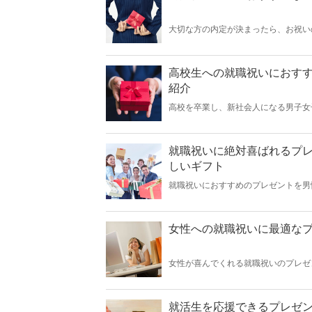
大切な方の内定が決まったら、お祝い
回は日常使いできるアイテムや、働き
てご紹介するので、それぞれの特徴な
高校生への就職祝いにおすす
紹介
高校を卒業し、新社会人になる男子女
や記念になる名入れグッズまでもりだ
イテムの特徴ごとに人気のブランドも
就職祝いに絶対喜ばれるプレ
しいギフト
就職祝いにおすすめのプレゼントを男
らしい品のあるアイテム、またお祝い
アイテムの特徴をつかんで、大切なあ
女性への就職祝いに最適なプ
女性が喜んでくれる就職祝いのプレゼ
しいレディースアイテムなど、その選
絞ってみてはいかが。大切な方の新し
就活生を応援できるプレゼン