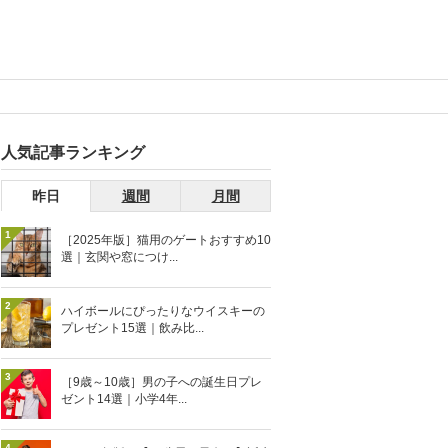
人気記事ランキング
昨日
週間
月間
1
［2025年版］猫用のゲートおすすめ10
選｜玄関や窓につけ...
2
ハイボールにぴったりなウイスキーの
プレゼント15選｜飲み比...
3
［9歳～10歳］男の子への誕生日プレ
ゼント14選｜小学4年...
4