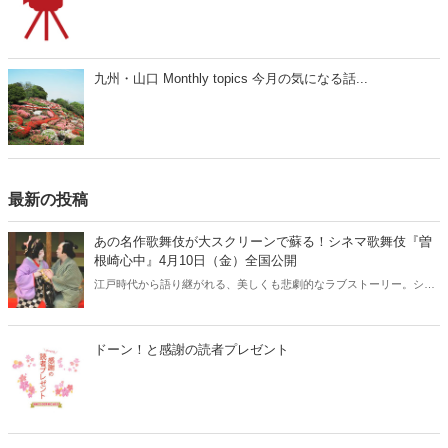
九州・山口 Monthly topics 今月の気になる話...
最新の投稿
あの名作歌舞伎が大スクリーンで蘇る！シネマ歌舞伎『曽
根崎心中』4月10日（金）全国公開
江戸時代から語り継がれる、美しくも悲劇的なラブストーリー。シネ
マ歌舞伎『曽根崎心中』が、2026年4月10日（金）より全国公開され
ます。人間国宝・坂田藤十郎と、上方歌舞伎の大名跡を継いだ長男・
中村鴈治郎による珠玉の舞台を、映画館の大スクリーンで堪能できる
ドーン！と感謝の読者プレゼント
貴重な機会です。さらに、話題となった映画『国宝』でも注目を集め
た演目とあって、歌舞伎ファンはもちろん、初めての方にもおすすめ
の名作です。