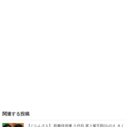
関連する投稿
【ぐらんざ人】 歌舞伎俳優 八代目 尾上菊五郎(おのえ きく