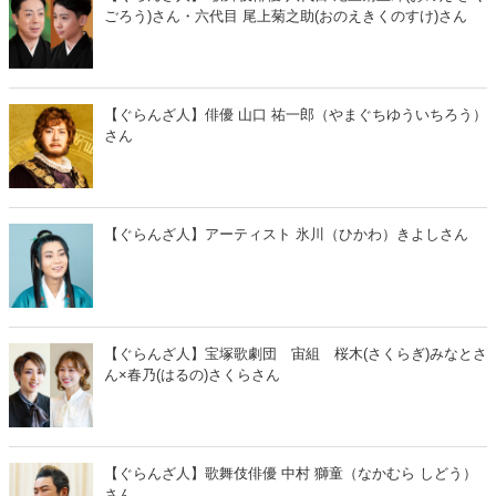
ごろう)さん・六代目 尾上菊之助(おのえきくのすけ)さん
【ぐらんざ人】俳優 山口 祐一郎（やまぐちゆういちろう）
さん
【ぐらんざ人】アーティスト 氷川（ひかわ）きよしさん
【ぐらんざ人】宝塚歌劇団 宙組 桜木(さくらぎ)みなとさ
ん×春乃(はるの)さくらさん
【ぐらんざ人】歌舞伎俳優 中村 獅童（なかむら しどう）
さん