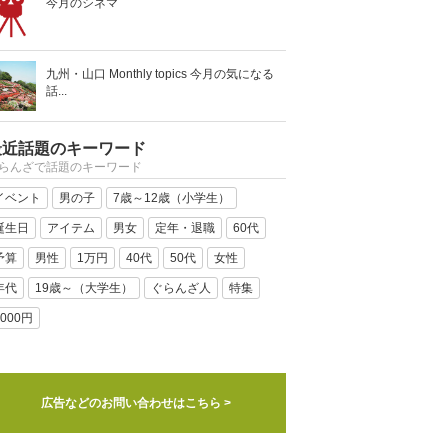
今月のシネマ
九州・山口 Monthly topics 今月の気になる
話...
最近話題のキーワード
らんざで話題のキーワード
イベント
男の子
7歳～12歳（小学生）
誕生日
アイテム
男女
定年・退職
60代
予算
男性
1万円
40代
50代
女性
年代
19歳～（大学生）
ぐらんざ人
特集
5000円
広告などのお問い合わせはこちら >