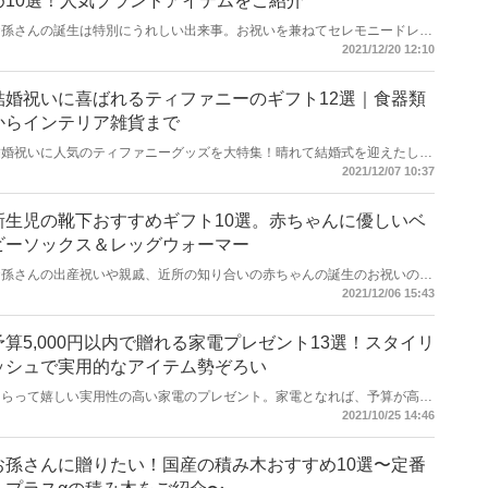
め10選！人気ブランドアイテムをご紹介
お孫さんの誕生は特別にうれしい出来事。お祝いを兼ねてセレモニードレス
を贈りませんか。退院時やお宮参り、お食い初めなどの行事で着る白いドレ
2021/12/20 12:10
スや帽子などがセットになったセレモニードレスは特別な日にふさわしい装
いです。一生の記念に残る大切な日に素敵なドレスをプレゼントしてみんな
でお祝いしましょう。
結婚祝いに喜ばれるティファニーのギフト12選｜食器類
からインテリア雑貨まで
結婚祝いに人気のティファニーグッズを大特集！晴れて結婚式を迎えたしあ
わせいっぱいのカップルには、特別なプレゼントを。ティファニーの食器
2021/12/07 10:37
は、二人の新しい門出をお祝いするのにふさわしいアイテムです。オシャレ
なものがいっぱいで迷ってしまう、という方もこの記事をぜひ参考にしてく
ださいね。
新生児の靴下おすすめギフト10選。赤ちゃんに優しいベ
ビーソックス＆レッグウォーマー
お孫さんの出産祝いや親戚、近所の知り合いの赤ちゃんの誕生のお祝いの気
持ちとして贈りたいギフト。何を贈っていいか迷ったらベビーソックスを贈
2021/12/06 15:43
ってみませんか。赤ちゃん用の靴下はいろいろなタイプがあって素材や長
さ、デザインなどさまざまです。プチギフトにもフォーマルな出産祝いにも
選びやすいので、男の子にも女の子にもぴったりな靴下を見つけてください
予算5,000円以内で贈れる家電プレゼント13選！スタイリ
ね。
ッシュで実用的なアイテム勢ぞろい
もらって嬉しい実用性の高い家電のプレゼント。家電となれば、予算が高額
になってしまうのでは？と不安に思っている人におすすめの5,000円以内で
2021/10/25 14:46
購入できる家電をご紹介します。相手の生活スタイルをイメージしながら選
ぶことで、喜ばれるプレゼントに近づくことができますよ。趣味や好みを考
慮して、相手を笑顔にさせるとっておきの商品を選んでくださいね！
お孫さんに贈りたい！国産の積み木おすすめ10選〜定番