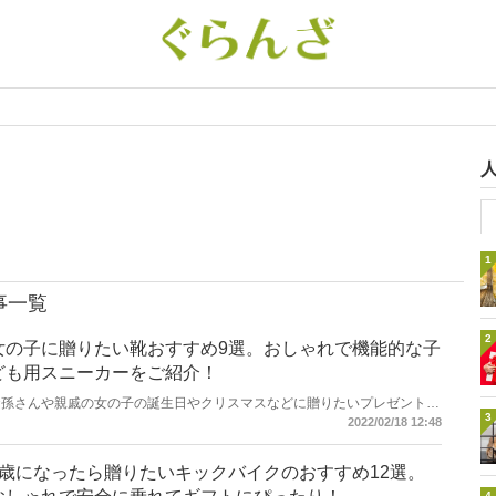
1
事一覧
2
女の子に贈りたい靴おすすめ9選。おしゃれで機能的な子
ども用スニーカーをご紹介！
お孫さんや親戚の女の子の誕生日やクリスマスなどに贈りたいプレゼント。
3
何を贈るか迷っているなら子どもに人気のシューズを贈りませんか。かわい
2022/02/18 12:48
くておしゃれな女の子の靴なら毎日の通学やお出かけが楽しくなります。今
回は履きやすい靴を中心におしゃれで機能的な女の子に贈りたいキッズスニ
ーカーをご紹介します。出産祝いに贈りたい赤ちゃん用の靴も合わせてお読
2歳になったら贈りたいキックバイクのおすすめ12選。
みくださいね。
4