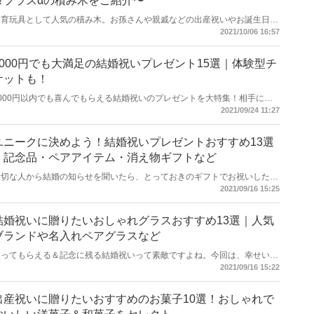
＆プラスαの積み木をご紹介〜
知育玩具として人気の積み木。お孫さんや親戚などの出産祝いやお誕生日の
お祝いに国産の積み木セットをプレゼントしませんか。日本製の積み木は上
2021/10/06 16:57
質なヒノキやブナなどの木材を使って、職人がひとつひとつ丁寧に作ってい
るので温かみがあって、木の香りがふわっとする贈り物にも最適なアイテム
です。また赤ちゃんが舐めてしまっても安全な塗料が使われているのも安心
5000円でも大満足の結婚祝いプレゼント15選｜体験型チ
です。この記事を参考にしてぜひ、素敵な国産の積み木を見つけてください
ケットも！
ね。
5000円以内でも喜んでもらえる結婚祝いのプレゼントを大特集！相手に気
を使わせすぎず、かつもらってうれしくなるセンス抜群のアイテムを厳選し
2021/09/24 11:27
ました。ペアアイテム、雑貨、体験ギフトなど幅広いジャンルから集めまし
たので、ぜひ予算5000円でのプレゼントをお考えの方は参考にしてみてく
ださいね。
ユニークに決めよう！結婚祝いプレゼントおすすめ13選
｜記念品・ペアアイテム・消え物ギフトなど
大切な人から結婚の知らせを聞いたら、とっておきのギフトでお祝いしたい
ものですよね。でも、いざお祝いの品を選び始めると、どれもイマイチピン
2021/09/16 15:25
とこないというあなたのために、今回はユニークな結婚祝いに的を絞ってプ
レゼントを選びました。贈る相手の喜ぶ顔＆驚く顔をイメージしながら、ぴ
ったりのギフトを見つけてください。
結婚祝いに贈りたいおしゃれグラスおすすめ13選｜人気
ブランドや名入れペアグラスなど
使ってもらえる＆記念に残る結婚祝いって素敵ですよね。今回は、幸せいっ
ぱいのふたりにぴったりな、おすすめグラスギフトをご紹介します。定番ス
2021/09/16 15:22
タイルや個性派スタイルまで幅広く選びました。ふたりの生活に溶け込ん
で、新婚生活を豊かにしてくれるとっておきのアイテムを選んでください
ね！
出産祝いに贈りたいおすすめのお菓子10選！おしゃれで