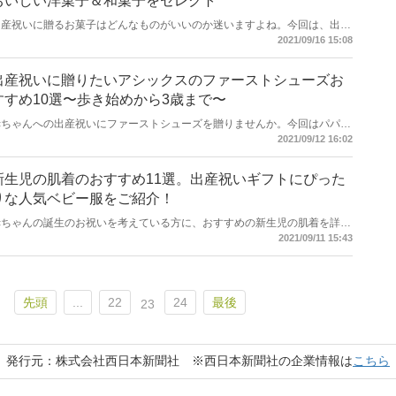
おいしい洋菓子＆和菓子をセレクト
出産祝いに贈るお菓子はどんなものがいいのか迷いますよね。今回は、出産
後のママや授乳中のママにも安心して食べてもらえるお菓子を日本全国から
2021/09/16 15:08
取り揃えてみました。おいしいスイーツはもちろん、特別感のある見た目も
おしゃれなお菓子なら出産祝いに喜んでもらえますよ。この記事を参考にし
ておいしいお菓子を見つけてくださいね。
出産祝いに贈りたいアシックスのファーストシューズお
すすめ10選〜歩き始めから3歳まで〜
赤ちゃんへの出産祝いにファーストシューズを贈りませんか。今回はパパや
ママにも人気スポーツブランドのアシックスのベビー用シューズのおすすめ
2021/09/12 16:02
をご紹介します。アシックスの「スクスク」シリーズは「子どもの健やかな
成長を足元から応援する」をコンセプトにしたアシックスのキッズシュー
ズ。最初のよちよち歩きは土踏まずを作っていく大切な時期。成長に合わせ
新生児の肌着のおすすめ11選。出産祝いギフトにぴった
て動きやすい靴が研究され作られているので、安心してファーストシューズ
りな人気ベビー服をご紹介！
として贈ることができますよ。
赤ちゃんの誕生のお祝いを考えている方に、おすすめの新生児の肌着を詳し
くご紹介。ベビー肌着には素材やデザインなどいろいろな種類があります。
2021/09/11 15:43
今回は、それぞれのこだわりが詰まったママに人気のブランドを中心に赤ち
ゃんが安心して着られるベビー服をご紹介します。出産祝いにプレゼントし
たらきっと喜んでもらえますよ。ぜひ、この記事を参考にして素敵なアイテ
ムを見つけてくださいね。
先頭
...
22
24
最後
23
発行元：株式会社西日本新聞社 ※西日本新聞社の企業情報は
こちら