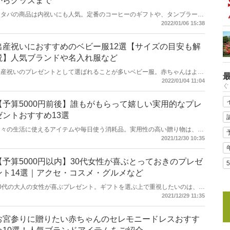
からグッズまで
ド・ニューヨーク・スフレ・レア・バスクなど製法による違いについても解
説していますので、ぜひ参考にしてくださいね。
スタバの商品は内祝いにも人気。定番のコーヒーのギフトや、タンブラーや
マグカップなどのグッズも種類豊富です。そんな数ある商品の中から、喜ん
2022/01/06 15:38
でもらえるアイテムばかりをセレクトしてみました。カテゴリー別にご紹介
しているので、普段お世話になっている方への素敵な贈り物にピッタリのス
タバギフトを見つけてみてくださいね。
出産祝いにおすすめのベビー服12選【サイズの目安も解
説】人気ブランドや名入れ服など
出産祝いのプレゼントとして選ばれることが多いベビー服。赤ちゃんはよだ
れやミルクの吐き戻し、食べこぼしなどで1日に何度も着替えが必要なの
2022/01/04 11:04
ぐ
で、プレゼントとしてベビー服を贈れば活用してもらいやすく、パパ・ママ
にもとてもよろこばれます。ここでは、出産祝いにおすすめのベビー服を、
男の子・女の子別にご紹介。商品が選びやすいよう、月齢ごとのサイズの目
【予算5000円前後】誰もがもらって嬉しい実用的なプレ
安も解説します。
ゼントおすすめ13選
日々の生活に使えるアイテムや毎日使う消耗品。実用性の高い贈り物は、多
くの人がプレゼントされて嬉しい人気のギフトアイテムとなっています。今
2021/12/30 10:35
回は、予算5000円前後のハイセンスで気の利いた実用的なプレゼントをい
くつがご紹介します。相手に負担をかけない素敵なギフトが見つかります
よ。
【予算5000円以内】30代女性が喜ぶとっておきのプレゼ
ント14選｜アクセ・コスメ・グルメなど
30代の大人の女性が喜ぶプレゼント。ギフトを選ぶ上で重視したいのは、自
分では買うことの少ないちょっと上質なものや、おしゃれを楽しめるファッ
2021/12/29 11:35
ション小物など。大切な女友達、お世話になっている職場仲間、娘さんやお
嫁さんが喜ぶとっておきのアイテムを集めました。おしゃれでハイセンスな
ギフトばかりなので、楽しみながら選んでみてください！
お宮参りに贈りたい赤ちゃんのセレモニードレスおすす