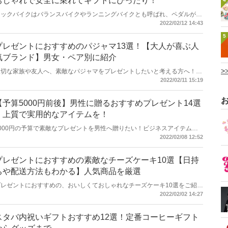
おしゃれで安全に乗れてギフトにぴったり！
キックバイクはバランスバイクやランニングバイクとも呼ばれ、ペダルがな
く地面を蹴ってバランスを取りながら乗る二輪自転車です。対象年齢は2歳
2022/02/12 14:43
からが多く、どんな子でも楽しみながら乗れるのが魅力的で、バランス感覚
5
も養えるので自転車への移行も楽にできる人気の乗り物です。最近では、三
輪車の代わりにキックバイクを購入するパパやママも多いんですよ。今回は
プレゼントにおすすめのパジャマ13選！【大人が喜ぶ人
お孫さんや親戚など2歳になる子にプレゼントしたいキックバイクのおすす
気ブランド】男女・ペア別に紹介
めをブレーキなしとブレーキありの２つに分けてご紹介します。
>
大切な家族や友人へ、素敵なパジャマをプレゼントしたいと考える方へ！パ
ジャマは毎日欠かさず使うもの。着心地が睡眠の質を左右するため、健康や
2022/02/11 15:19
美容にも直結するアイテムです。パジャマをプレゼントしたいと考える場合
には、素材のよさや、動きやすさ、デザイン性などいろいろなポイントをチ
ェックする必要があります。そこでここでは、大人がもらって嬉しい、着心
【予算5000円前後】男性に贈るおすすめプレゼント14選
地のいい上質なパジャマ13選をご紹介。人気ブランドの商品を厳選していま
｜上質で実用的なアイテムを！
すので、ぜひ参考にしてください。
5000円の予算で素敵なプレゼントを男性へ贈りたい！ビジネスアイテムや
メンズファッション小物のほか、自分では買わない高級な日用雑貨など男性
2022/02/08 12:52
におすすめなアイテムを厳選してご紹介します。誕生日や記念日を盛り上げ
るお酒ギフトも要チェック。あなたの周りにいる大切な男性を笑顔にする、
センスのいいプレゼントを探してみてくださいね。
プレゼントにおすすめの素敵なチーズケーキ10選【日持
ちや配送方法もわかる】人気商品を厳選
プレゼントにおすすめの、おいしくておしゃれなチーズケーキ10選をご紹介
します。誕生日や手土産、またお歳暮などの季節の挨拶など、どんなシーン
2022/02/02 14:27
にもフィットするスイーツ、チーズケーキ。チーズケーキ専門店や洋菓子店
など、たくさんのブランドが趣向を凝らした商品を販売しています。この記
事ではプレゼントにふさわしい人気ブランドのチーズケーキについて、甘さ
スタバ内祝いギフトおすすめ12選！定番コーヒーギフト
や食感、日持ちなどの賞味期限も含めて解説します。記事の最後にはベイク