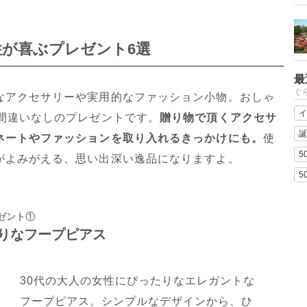
性が喜ぶプレゼント6選
最
ぐ
なアクセサリーや実用的なファッション小物。おしゃ
イ
と間違いなしのプレゼントです。
贈り物で頂くアクセサ
誕
ネートやファッションを取り入れるきっかけにも。
使
5
がよみがえる、思い出深い逸品になりますよ。
5
ゼント①
りなフープピアス
30代の大人の女性にぴったりなエレガントな
フープピアス。シンプルなデザインから、ひ