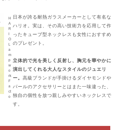
日本が誇る耐熱ガラスメーカーとして有名な
H
A
ハリオ。実は、その高い技術力を応用して作
R
I
ったキューブ型ネックレスも女性におすすめ
O
のプレゼント。
L
a
m
p
立体的で光を美しく反射し、胸元を華やかに
w
演出してくれる大人なスタイルのジュエリ
o
rk
ー。
高級ブランドが手掛けるダイヤモンドや
F
a
パールのアクセサリーとはまた一味違った、
ct
独自の個性を放つ親しみやすいネックレスで
o
す。