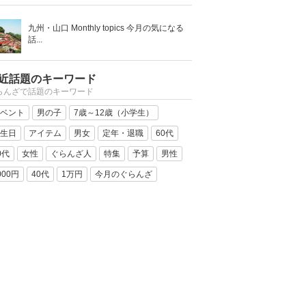
九州・山口 Monthly topics 今月の気になる
話...
近話題のキーワード
らんざで話題のキーワード
ベント
男の子
7歳～12歳（小学生）
生日
アイテム
男女
定年・退職
60代
0代
女性
ぐらんざ人
特集
予算
男性
000円
40代
1万円
今月のぐらんざ