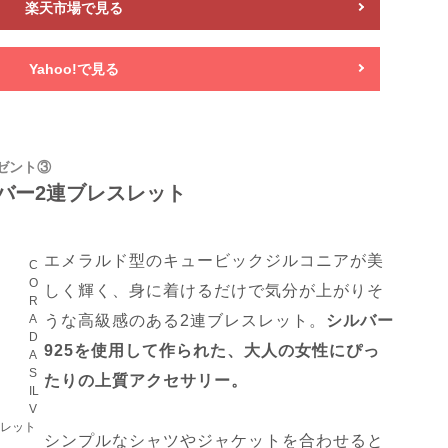
楽天市場で見る
Yahoo!で見る
ゼント③
バー2連ブレスレット
エメラルド型のキュービックジルコニアが美
C
O
しく輝く、身に着けるだけで気分が上がりそ
R
A
うな高級感のある2連ブレスレット。
シルバー
D
925を使用して作られた、大人の女性にぴっ
A
S
たりの上質アクセサリー。
IL
V
スレット
シンプルなシャツやジャケットを合わせると