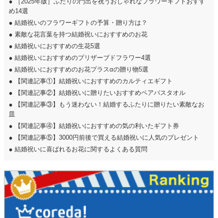
●
［2025年版］ふたりの門出を祝うおしゃれなフラワーギフトおすす
め14選
●
結婚祝いのフラワーギフトの予算・贈り方は？
●
素敵な花言葉を持つ結婚祝いにおすすめのお花
●
結婚祝いにおすすめの生花5選
●
結婚祝いにおすすめのプリザーブドフラワー4選
●
結婚祝いにおすすめのお花プラスαの贈り物5選
●
【関連記事①】結婚祝いにおすすめのカルティエギフト
●
【関連記事②】結婚祝いに贈りたいおすすめペアバスタオル
●
【関連記事③】もう迷わない！結婚するふたりに贈りたい素敵なお
皿
●
【関連記事④】結婚祝いにおすすめの気の利いたギフト券
●
【関連記事⑤】3000円前後で買える結婚祝いに人気のプレゼント
●
結婚祝いに喜ばれるお花に関するよくある質問