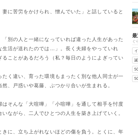
、妻に苦労をかけられ、憎んでいた」と話していると
最
、「別の人と一緒になっていれば違った人生があった
ぐ
な生活が送れたのでは…」。長く夫婦をやっていれ
イ
ぎることがあるだろう（私？毎日のようによぎってい
誕
5
ったく違い、育った環境もまったく別な他人同士が一
5
当然、戸惑いや葛藤、ぶつかり合いが生まれる。
婦はそんな「大喧嘩」「小喧嘩」を通して相手を忖度
合いながら、二人でひとつの人生を築き上げていく。
ときに、立ち上がれないほどの傷を負う。とくに、年