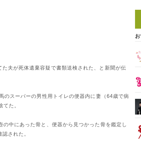
お
てた夫が死体遺棄容疑で書類送検された、と新聞が伝
練馬のスーパーの男性用トイレの便器内に妻（64歳で病
捨てた。
。壺の中にあった骨と、便器から見つかった骨を鑑定し
確認された。