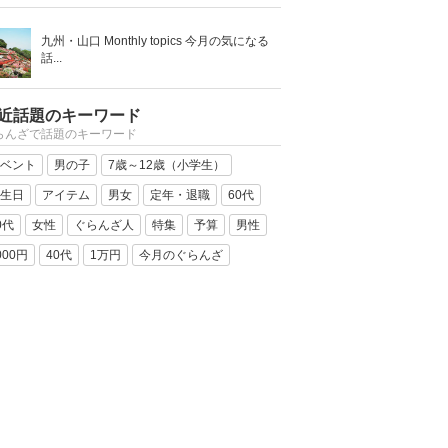
九州・山口 Monthly topics 今月の気になる
話...
近話題のキーワード
らんざで話題のキーワード
ベント
男の子
7歳～12歳（小学生）
生日
アイテム
男女
定年・退職
60代
0代
女性
ぐらんざ人
特集
予算
男性
000円
40代
1万円
今月のぐらんざ