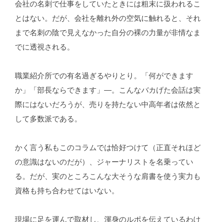
会社の名刺で仕事をしていたときには粗末に扱われるこ
とはない。だが、会社を離れ外の空気に触れると、それ
まで名刺の陰で見えなかった自分の裸の力量が非情なま
でに透視される。
職業紹介所での有名過ぎるやりとり。「何ができます
か」「部長ならできます」―。こんなバカげた会話は実
際にはないだろうが、売りを持たない中高年者は依然と
して多数派である。
かく言う私もこのコラムでは恰好つけて（正直それほど
の意識はないのだが）、ジャーナリストを名乗ってい
る。だが、実のところこんな大そうな肩書を使う実力も
資格も持ち合わせてはいない。
現場に足を運んで取材し、渾身のルポを伝えているわけ