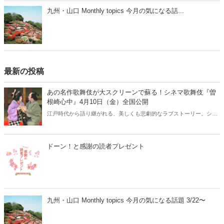
九州・山口 Monthly topics 今月の気になる話...
最新の投稿
あの名作歌舞伎が大スクリーンで蘇る！シネマ歌舞伎『曽
根崎心中』4月10日（金）全国公開
江戸時代から語り継がれる、美しくも悲劇的なラブストーリー。シネ
マ歌舞伎『曽根崎心中』が、2026年4月10日（金）より全国公開され
ます。人間国宝・坂田藤十郎と、上方歌舞伎の大名跡を継いだ長男・
中村鴈治郎による珠玉の舞台を、映画館の大スクリーンで堪能できる
ドーン！と感謝の読者プレゼント
貴重な機会です。さらに、話題となった映画『国宝』でも注目を集め
た演目とあって、歌舞伎ファンはもちろん、初めての方にもおすすめ
の名作です。
九州・山口 Monthly topics 今月の気になる話題 3/22〜