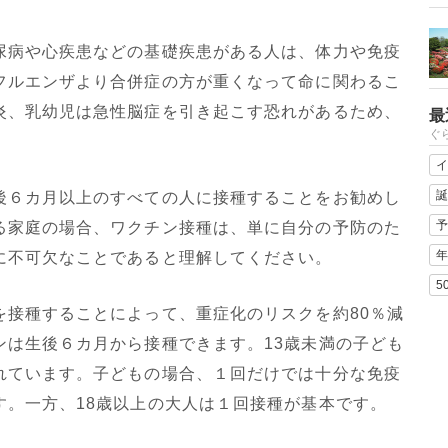
病や心疾患などの基礎疾患がある人は、体力や免疫
フルエンザより合併症の方が重くなって命に関わるこ
炎、乳幼児は急性脳症を引き起こす恐れがあるため、
最
ぐ
イ
誕
６カ月以上のすべての人に接種することをお勧めし
予
る家庭の場合、ワクチン接種は、単に自分の予防のた
年
に不可欠なことであると理解してください。
5
接種することによって、重症化のリスクを約80％減
ンは生後６カ月から接種できます。13歳未満の子ども
れています。子どもの場合、１回だけでは十分な免疫
す。一方、18歳以上の大人は１回接種が基本です。