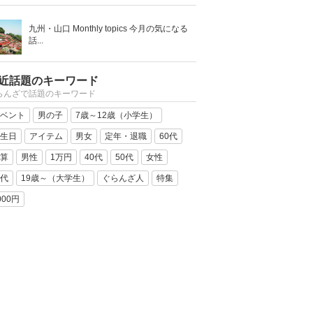
九州・山口 Monthly topics 今月の気になる
話...
近話題のキーワード
らんざで話題のキーワード
ベント
男の子
7歳～12歳（小学生）
生日
アイテム
男女
定年・退職
60代
算
男性
1万円
40代
50代
女性
代
19歳～（大学生）
ぐらんざ人
特集
000円