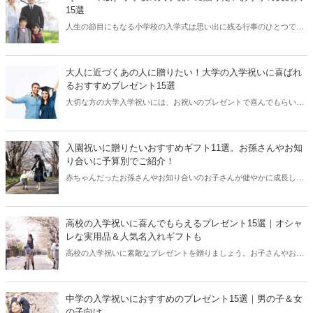
定番カラーであるホワイトやシルバー、またピンクゴールドなど人気
15選
カラーの商品にもぜひ注目してみてくださいね。［2025年版］女子高
人生の節目にもなる小学校の入学式は思い出に残る行事のひとつで
生への入学祝いにおすすめのレディース腕時計を15選厳選しました。
す。新しい小学校や友達、新一年生になる子供たちにとって、ワクワ
クドキドキ希望に満ちた門出の日。そんなおめでたい日は身内や親
戚、友人の子供の成長を願って特別なものを贈って一緒にお祝いした
大人に近づくあの人に贈りたい！大学の入学祝いに喜ばれ
いですよね。入学祝いのプレゼントはいろいろなものがありますが、
るおすすめプレゼント15選
今回は文房具の中からおすすめを15個を選んでみました。［2025年
大切な方の大学入学祝いには、お祝いのプレゼントで喜んでもらいた
版］小学校の入学祝いに贈りたいおすすめの文房具をご紹介するの
いですよね。この記事では、憧れのキャンパスライフに胸を躍らせる
で、小学校の入学祝いに贈るプレゼント選びの参考にしてください。
お子さんやお孫さんが喜ぶアイテムをご紹介します。人気のアイテム
やキャンパスで役立つ実用品、カタログギフトまで幅広く網羅。男
入園祝いに贈りたいおすすめギフト11選。お孫さんやお知
性・女性向け、ユニセックス対応品ごとに分けていますので、贈り相
り合いに予算別でご紹介！
手にぴったりなギフトを見つけてくださいね。
赤ちゃんだったお孫さんやお知り合いのお子さんが健やかに成長して
もうすぐ保育園や幼稚園へご入園。そんなおめでたい日にお祝いのプ
レゼントを贈りませんか。今回は入園祝いにぴったりな商品を予算別
で幅広く厳選しました。お孫さんへのギフトからお知り合いの方への
高校の入学祝いに喜んでもらえるプレゼント15選｜オシャ
プチギフトまでお子さんはもちろん、パパやママも喜んでくれるアイ
レな実用品＆人気名入れギフトも
テムを集めてみました。ぜひ、この記事を参考にして素敵な入園祝い
高校の入学祝いに素敵なプレゼントを贈りましょう。お子さんやお孫
のプレゼントを見つけてくださいね。
さん、親戚の方など、身近な方が高校生になるのはうれしいですよ
ね。そんなお祝いの気持ちを何かの形で届けたいという方に、おすす
めの入学祝いアイテムをご紹介します。男子・女子・男女向けにそれ
中学の入学祝いにおすすめのプレゼント15選｜男の子＆女
ぞれご紹介しますので、プレゼント選びの参考にしてみてください
の子向け