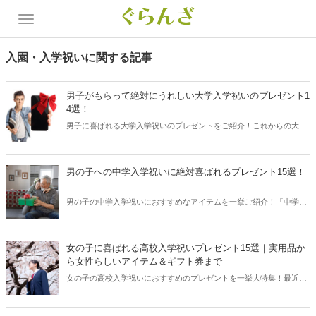
入園・入学祝いに関する記事
男子がもらって絶対にうれしい大学入学祝いのプレゼント1
4選！
男子に喜ばれる大学入学祝いのプレゼントをご紹介！これからの大学
生活においてもらってうれしいアイテムだけをセレクトしました。親
戚や仲のいいご近所の息子さん、お孫さんが喜んでくれる商品とは？
流行っているブランドは？そんな疑問にお答えできる記事となってい
男の子への中学入学祝いに絶対喜ばれるプレゼント15選！
ますので、ぜひ最後までご覧いただき、大切な方へのギフト選びの参
考にしてみてくださいね。
男の子の中学入学祝いにおすすめなアイテムを一挙ご紹介！「中学入
学おめでとう」と「勉強・部活がんばって」や「休日は思いっきり楽
しんで」などのエールと一緒にプレゼントを贈りたいですよね。ラン
キング上位の商品や定番アイテムを取り入れました。絶対に喜ばれる
女の子に喜ばれる高校入学祝いプレゼント15選｜実用品か
ギフトが見つかるはずです！
ら女性らしいアイテム＆ギフト券まで
女の子の高校入学祝いにおすすめのプレゼントを一挙大特集！最近の
若い世代に人気のあるアイテム、また女子高生にはなにが喜ばれるの
か、迷ってしまいますよね。そんな悩みを解決すべく、定番の実用品