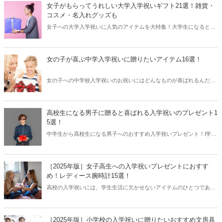
から女の子に人気のファッションやコスメアイテムなどを集めまし
女子がもらってうれしい大学入学祝いギフト21選！雑貨・
た。人気の高まっている名入れギフトやギフト券などもあるので、プ
コスメ・名入れグッズも
レゼント選びの参考にしてみてくださいね。
女子への大学入学祝いに人気のアイテムを大特集！大学生になるとそ
れまでの学生生活とは違い、環境も出会う人も新しくなりますよね。
そんな緊張と期待で胸いっぱいの大学生ライフを応援する素敵なプレ
ゼントをご紹介します。女子に人気のコスメグッズや雑貨、名入れギ
女の子が喜ぶ中学入学祝いに贈りたいアイテム16選！
フトもありますよ！
女の子への中学校入学祝いのお祝いにはどんなものが喜ばれるんだろ
う？小学校のころとは違い、大人のマネをしたり背伸びをし始めるの
が中学時代。でも大人から見ればまだまだあどけなさが残る子供。そ
んな難しい時期の女の子へのプレゼントにぴったりなアイテムをご紹
高校生になる男子に贈ると喜ばれる入学祝いのプレゼント1
介します。
5選！
中学生から高校生になる男子へのおすすめ入学祝いプレゼント！l学生
生活において毎日使える便利な商品、大人っぽさを求める男子にうれ
しいファッションアイテムも満載。高校生活3年間をサポート、また
彩りを添えられるアイテムを集めてみましたので、お祝いの気持ちと
［2025年版］女子高生への入学祝いプレゼントにおすす
ともに素敵なプレゼントを贈りましょう。
め！レディース腕時計15選！
高校の入学祝いには、学生生活に欠かせないアイテムのひとつである
腕時計のプレゼントしてはいかがでしょうか。女子高生に支持されて
いるブランドや人気ランキングにも入っている商品をご紹介！スポー
ティなデザインやエレガントに決まる商品まで幅広く網羅しました。
［2025年版］小学校の入学祝いに贈りたいおすすめ文房具