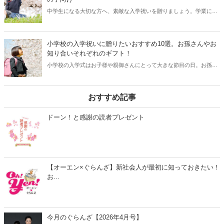
ね。
中学生になる大切な方へ、素敵な入学祝いを贈りましょう。学業に役
立つ実用品や、部活を応援できるスポーツ用品など人気のアイテムを
集めました。新しい友達との時間を楽しめるファッションアイテム
も。トレンドを抑え、かつ実用的な商品を男の子・女の子向けとユニ
小学校の入学祝いに贈りたいおすすめ10選。お孫さんやお
セックス対応に分けてご紹介します。プレゼント選びの際にはぜひ参
知り合いそれぞれのギフト！
考にしてくださいね。
小学校の入学式はお子様や親御さんにとって大きな節目の日。お孫さ
んやご友人のお子さんの門出を祝して素敵な入学祝いを贈りたいです
よね。何を贈ればいいか迷っている方に今回はおすすめの入学祝いの
ギフトのおすすめをご紹介します。お子さんはもちろんパパやママ
おすすめ記事
も、もらってうれしい入学祝いギフトを厳選しました。ぜひ、この記
事を参考にして素敵な入学祝いを贈ってくださいね。
ドーン！と感謝の読者プレゼント
【オーエン×ぐらんざ】新社会人が最初に知っておきたい！
お...
今月のぐらんざ【2026年4月号】