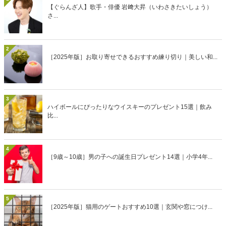
【ぐらんざ人】歌手・俳優 岩﨑大昇（いわさきたいしょう）
さ...
2
［2025年版］お取り寄せできるおすすめ練り切り｜美しい和...
3
ハイボールにぴったりなウイスキーのプレゼント15選｜飲み
比...
4
［9歳～10歳］男の子への誕生日プレゼント14選｜小学4年...
5
［2025年版］猫用のゲートおすすめ10選｜玄関や窓につけ...