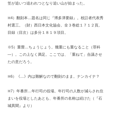
笠が追いつ追われつとなり追い山が始まった。
※4）翻刻本…題名は同じ『博多津要録』。校註者代表秀
村選三。（財）西日本文化協会。全３巻総１７１２頁。
目録（目次）は多分１８１９項目。
※5）重畳…ちょうじょう。幾重にも重なること（罪科
―）。この上なく満足。ここでは、「重ねて」合議させ
たの意だろう。
※6）《…》内は難解なので翻刻のまま。ナンカイナ？
※7）年番所…年行司の役場。年行司の人数が減らされ住
まいを役場としたあとも、年番所の名称は続けた（『石
城異聞』より）