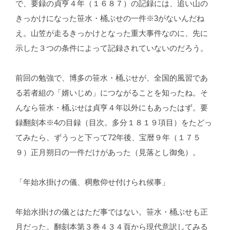
で、要録の貞亨４年（１６８７）の記録には、追い山の
きっかけになった笹水・桶ぶせの一件※3がないんだね
え。山笠が走るきっかけとなった重大事件なのに、先に
示した３つの条件によって記録されていないのだろう。
前回の勉強で、博多の笹水・桶ぶせが、全国的風習であ
る若者組の「婿いじめ」につながることを知ったね。そ
んなら笹水・桶ぶせは貞亨４年以外にもあったはず。要
録翻刻本※4の目録（目次。多分１８１９項目）をたどっ
てみたら、ずうっと下って72年後、宝暦９年（１７５
９）正月朔日の一件だけがあった（見落とし御免）。
「年始水掛けの儀、稠敷仰せ付けられ候事」
年始水掛けの儀とはただ事ではない。笹水・桶ぶせも正
月だった。翻刻本第３巻４３４頁から現代意訳してみる