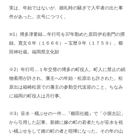
実は、年始ではないが、婚礼時の騒ぎで入牢者の出た事
件があった。次号につづく。
※1）博多津要録…年行司を37年勤めた原田伊右衛門の撰
録。寛文６年（１６６６）～宝暦９年（１７５９）。櫛
田神社蔵。福岡県文化財
※2）年行司…１年交替の博多の町役人。町人に禁止の絹
物着用が許され、藩主への年始・松原出も許された。松
原出は箱崎松原での藩主の参勤交代送迎のこと。ちなみ
に福岡の町役人は月行事。
※3）笹水・桶ぶせの一件…『櫛田社鑑』で「小堀古記」
から引用した記事。新婿に嫁の町の若者たちが笹水を祝
い桶ぶせをして婿の町の者と喧嘩になった。その年の山