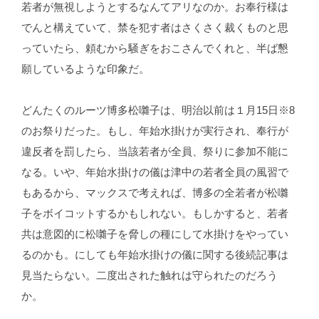
若者が無視しようとするなんてアリなのか。お奉行様は
でんと構えていて、禁を犯す者はさくさく裁くものと思
っていたら、頼むから騒ぎをおこさんでくれと、半ば懇
願しているような印象だ。
どんたくのルーツ博多松囃子は、明治以前は１月15日※8
のお祭りだった。もし、年始水掛けが実行され、奉行が
違反者を罰したら、当該若者が全員、祭りに参加不能に
なる。いや、年始水掛けの儀は津中の若者全員の風習で
もあるから、マックスで考えれば、博多の全若者が松囃
子をボイコットするかもしれない。もしかすると、若者
共は意図的に松囃子を脅しの種にして水掛けをやってい
るのかも。にしても年始水掛けの儀に関する後続記事は
見当たらない。二度出された触れは守られたのだろう
か。