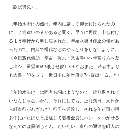
（誤訳御免）。
〈年始水掛けの儀は、年内に厳しく仰せ付けられたの
に、了簡違いの者があると聞く。早々に再度、申し付け
るよう奉行から申し渡された。年始水掛け停止の儀があ
ったので、内緒で樽代などのやりとりをしないように。
《今日惣代儀助・幸吉・弥六・又吉津中へ年寄り方へ差
し出シ、重畳※5申談させ候》※6なおまた、若者中より
も念書・印を取り、近日中に年番所※7へ提出すること〉
「年始水掛け」は固有名詞のようなので、繰り返されて
いたんじゃないかな。それにしても、正月朔日、元日か
ら町奉行がわざわざ年行司へ通達し、それを年行司が博
多中にばたばたと通達して若者全員にハンコをつかせる
なんてのは異例じゃん。だいたい、奉行の通達を町人の