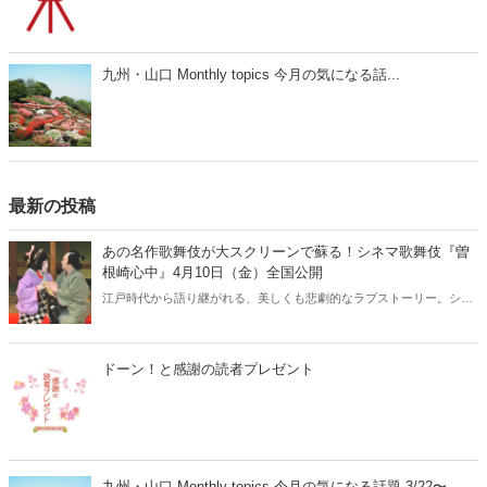
九州・山口 Monthly topics 今月の気になる話...
最新の投稿
あの名作歌舞伎が大スクリーンで蘇る！シネマ歌舞伎『曽
根崎心中』4月10日（金）全国公開
江戸時代から語り継がれる、美しくも悲劇的なラブストーリー。シネ
マ歌舞伎『曽根崎心中』が、2026年4月10日（金）より全国公開され
ます。人間国宝・坂田藤十郎と、上方歌舞伎の大名跡を継いだ長男・
中村鴈治郎による珠玉の舞台を、映画館の大スクリーンで堪能できる
ドーン！と感謝の読者プレゼント
貴重な機会です。さらに、話題となった映画『国宝』でも注目を集め
た演目とあって、歌舞伎ファンはもちろん、初めての方にもおすすめ
の名作です。
九州・山口 Monthly topics 今月の気になる話題 3/22〜