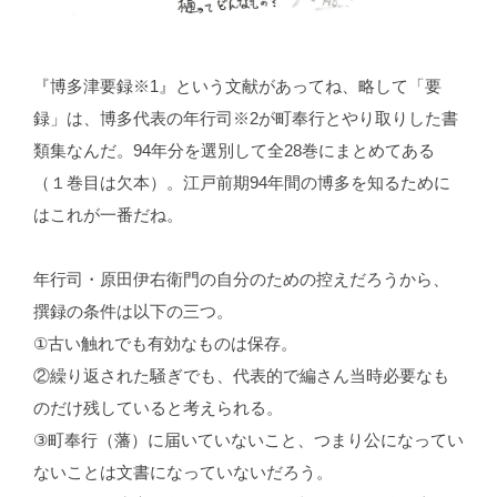
『博多津要録※1』という文献があってね、略して「要
録」は、博多代表の年行司※2が町奉行とやり取りした書
類集なんだ。94年分を選別して全28巻にまとめてある
（１巻目は欠本）。江戸前期94年間の博多を知るために
はこれが一番だね。
年行司・原田伊右衛門の自分のための控えだろうから、
撰録の条件は以下の三つ。
①古い触れでも有効なものは保存。
②繰り返された騒ぎでも、代表的で編さん当時必要なも
のだけ残していると考えられる。
③町奉行（藩）に届いていないこと、つまり公になってい
ないことは文書になっていないだろう。