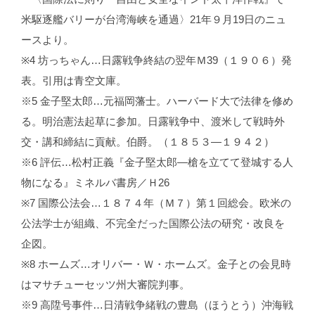
米駆逐艦バリーが台湾海峡を通過〉21年９月19日のニュ
ースより。
※4 坊っちゃん…日露戦争終結の翌年Ｍ39（１９０６）発
表。引用は青空文庫。
※5 金子堅太郎…元福岡藩士。ハーバード大で法律を修め
る。明治憲法起草に参加。日露戦争中、渡米して戦時外
交・講和締結に貢献。伯爵。（１８５３—１９４２）
※6 評伝…松村正義『金子堅太郎―槍を立てて登城する人
物になる』ミネルバ書房／Ｈ26
※7 国際公法会…１８７４年（Ｍ７）第１回総会。欧米の
公法学士が組織、不完全だった国際公法の研究・改良を
企図。
※8 ホームズ…オリバー・Ｗ・ホームズ。金子との会見時
はマサチューセッツ州大審院判事。
※9 高陞号事件…日清戦争緒戦の豊島（ほうとう）沖海戦