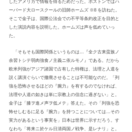
したアメリカで情報を得るためだった。ボストンではハ
ーバード大ロースクールの旧師ホームズ ※8 を訪ねた。
そこで金子は、国際公法会での不平等条約改正を目的と
した演説内容を説明した。ホームズは声を低めていっ
た。
「そもそも国際関係というものは…『全ク古来蛮族ノ
余習トシテ弱肉強食ノ主義ニ依ルモノ』である。だから
欧米列強がアジア諸国で占有した特権は、法理と人道を
説く講演ぐらいで撤廃させることは不可能なのだ。「列
強を恐怖させるほどの『腕力』を有するのでなければ、
法理や人道の如きは単に宗教上の信念に過ぎない」と。
金子は「膝ヲ進メ声ヲ低メテ」答えた。その「列強を恐
怖せしむるに足る『腕力』を持つことについては…その
実力があるという事実を」日本は世界に示すだろう。す
なわち「将来ニ於ケル日清両国ノ戦争、是レナリ」と。