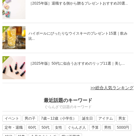
［2025年版］退職する側から贈るプレゼントおすすめ20選...
4
ハイボールにぴったりなウイスキーのプレゼント15選｜飲み
比...
5
［2025年版］50代に似合うおすすめのリップ11選｜美し...
>>総合人気ランキング
最近話題のキーワード
ぐらんざで話題のキーワード
イベント
男の子
7歳～12歳（小学生）
誕生日
アイテム
男女
定年・退職
60代
50代
女性
ぐらんざ人
予算
男性
5000円