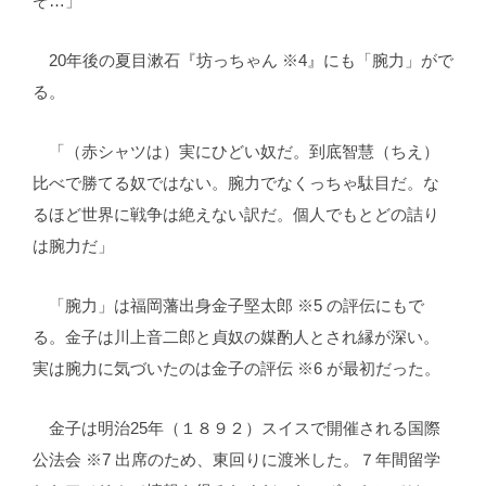
ぞ…」
20年後の夏目漱石『坊っちゃん ※4』にも「腕力」がで
る。
「（赤シャツは）実にひどい奴だ。到底智慧（ちえ）
比べで勝てる奴ではない。腕力でなくっちゃ駄目だ。な
るほど世界に戦争は絶えない訳だ。個人でもとどの詰り
は腕力だ」
「腕力」は福岡藩出身金子堅太郎 ※5 の評伝にもで
る。金子は川上音二郎と貞奴の媒酌人とされ縁が深い。
実は腕力に気づいたのは金子の評伝 ※6 が最初だった。
金子は明治25年（１８９２）スイスで開催される国際
公法会 ※7 出席のため、東回りに渡米した。７年間留学