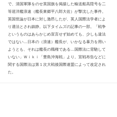
で、清国軍隊をのせ英国旗を掲揚した輸送船高陞号を二
等巡洋艦浪速（艦長東郷平八郎大佐）が撃沈した事件。
英国世論が日本に対し激昂したが、英人国際法学者によ
り適法とされ鎮静。以下タイムズの記事の一部。「戦争
というものはあらかじめ宣言せず始めても、少しも違法
ではない…日本の（浪速）艦長が、いかなる暴力を用い
ようとも、それは艦長の職権である…国際法に背馳して
いない」Ｗｉｋｉ「豊島沖海戦」より。宣戦布告などに
関する国際法は第１次大戦後国際連盟によって改定され
た。