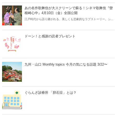
あの名作歌舞伎が大スクリーンで蘇る！シネマ歌舞伎『曽
根崎心中』4月10日（金）全国公開
江戸時代から語り継がれる、美しくも悲劇的なラブストーリー。シネ
マ歌舞伎『曽根崎心中』が、2026年4月10日（金）より全国公開され
ます。人間国宝・坂田藤十郎と、上方歌舞伎の大名跡を継いだ長男・
中村鴈治郎による珠玉の舞台を、映画館の大スクリーンで堪能できる
ドーン！と感謝の読者プレゼント
貴重な機会です。さらに、話題となった映画『国宝』でも注目を集め
た演目とあって、歌舞伎ファンはもちろん、初めての方にもおすすめ
の名作です。
九州・山口 Monthly topics 今月の気になる話題 3/22〜
ぐらんざ診療所 「胆石症」とは？