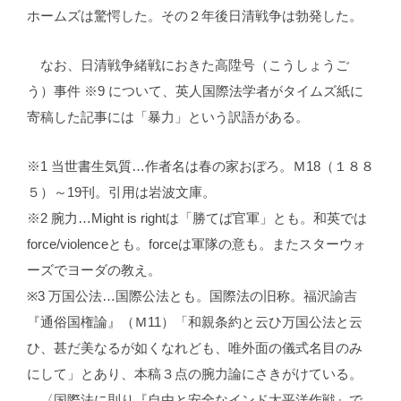
ホームズは驚愕した。その２年後日清戦争は勃発した。
なお、日清戦争緒戦におきた高陞号（こうしょうご
う）事件 ※9 について、英人国際法学者がタイムズ紙に
寄稿した記事には「暴力」という訳語がある。
※1 当世書生気質…作者名は春の家おぼろ。Ｍ18（１８８
５）～19刊。引用は岩波文庫。
※2 腕力…Might is rightは「勝てば官軍」とも。和英では
force/violenceとも。forceは軍隊の意も。またスターウォ
ーズでヨーダの教え。
※3 万国公法…国際公法とも。国際法の旧称。福沢諭吉
『通俗国権論』（Ｍ11）「和親条約と云ひ万国公法と云
ひ、甚だ美なるが如くなれども、唯外面の儀式名目のみ
にして」とあり、本稿３点の腕力論にさきがけている。
〈国際法に則り『自由と安全なインド太平洋作戦』で