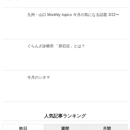
今月のシネマ
九州・山口 Monthly topics 今月の気になる話...
最新の投稿
あの名作歌舞伎が大スクリーンで蘇る！シネマ歌舞伎『曽
根崎心中』4月10日（金）全国公開
江戸時代から語り継がれる、美しくも悲劇的なラブストーリー。シネ
マ歌舞伎『曽根崎心中』が、2026年4月10日（金）より全国公開され
ます。人間国宝・坂田藤十郎と、上方歌舞伎の大名跡を継いだ長男・
中村鴈治郎による珠玉の舞台を、映画館の大スクリーンで堪能できる
ドーン！と感謝の読者プレゼント
貴重な機会です。さらに、話題となった映画『国宝』でも注目を集め
た演目とあって、歌舞伎ファンはもちろん、初めての方にもおすすめ