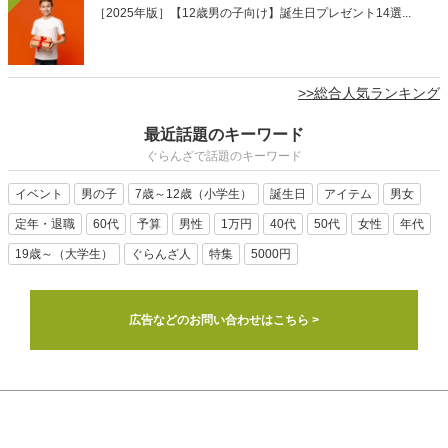
昨日
週間
月間
1
ハイボールにぴったりなウイスキーのプレゼント15選｜飲み
比...
2
［9歳～10歳］男の子への誕生日プレゼント14選｜小学4年...
3
［2025年版］猫用のゲートおすすめ10選｜玄関や窓につけ...
4
［2025年版］退職する側から贈るプレゼントおすすめ20選...