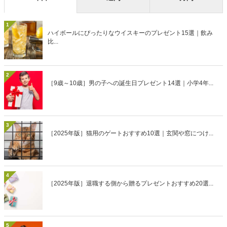
の名作です。
九州・山口 Monthly topics 今月の気になる話題 3/22〜
ぐらんざ診療所 「胆石症」とは？
今月のシネマ
人気記事ランキング