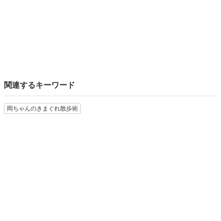
文・写真 岡ちゃん
ぐらんざ世代の代弁者としてnoteなどで発信。
ぐらんざはじめ雑誌やさまざまなSNSで、
ライターとして活躍中。