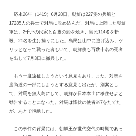
応永26年（1419）6月20日、朝鮮は227隻の兵船と
17285人の兵士で対馬に攻め込んだ。対馬に上陸した朝鮮
軍は、2千戸の民家と百隻の船を焼き、島民114名を斬
殺、21名を生け捕りにした。島民は山中に逃げ込み、ゲ
リラとなって戦った者もいて、朝鮮側も百数十名の死者
を出して7月3日に撤兵した。
もう一度遠征しようという意見もあり、また、対馬を
慶尚道の一部にしようとする意見も出たが、別案とし
て、対馬を無人島にして、朝鮮か日本本土に移住せよと
勧告することになった。対馬は降伏の使者※7をたてた
が、あとで拒絶した。
この事件の背景には、朝鮮王が世代交代の時期であっ