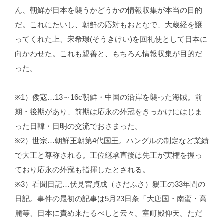
ん、朝鮮が日本を襲うかどうかの情報収集が本当の目的
だ。これにたいし、朝鮮の応対もおとなで、大蔵経を譲
ってくれた上、宋希璟(そうきけい)を回礼使として日本に
向かわせた。これも親善と、もちろん情報収集が目的だ
った。
※1）倭寇…13～16c朝鮮・中国の沿岸を襲った海賊。前
期・後期があり、前期は応永の外冠をきっかけにはじま
った日韓・日明の交流でおさまった。
※2）世宗…朝鮮王朝第4代国王。ハングルの制定など業績
で大王と尊称される。王位継承直後は先王が実権を握っ
ており応永の外寇も指揮したとされる。
※3）看聞日記…伏見宮貞成（さだふさ）親王の33年間の
日記。事件の最初の記事は5月23日条「大唐国・南蛮・高
麗等、日本に責め来たるべしと云々。室町殿仰天。ただ