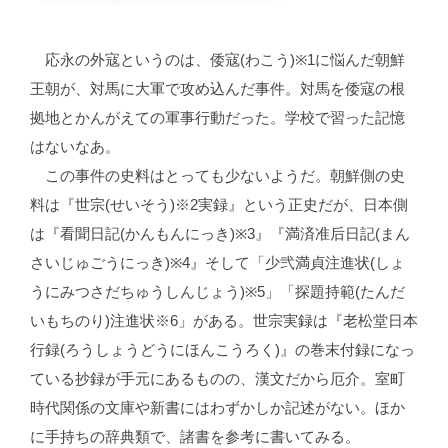
応永の外寇というのは、倭寇(わこう)※1に悩んだ朝鮮
王朝が、対馬に大軍で攻め込んだ事件。対馬を倭寇の根
拠地とかんがえての軍事行動だった。学校で習った記憶
はないなあ。
この事件の史料はとっても少ないようだ。朝鮮側の史
料は『世宗(せいそう)※2実録』という正史だが、日本側
は『看聞日記(かんもんにっき)※3』『満済准后日記(まん
さいじゅごうにっき)※4』そして「少弐満貞注進状(しょ
うにみつさだちゅうしんじょう)※5」「探題持範(たんだ
いもちのり)注進状※6」がある。世宗実録は『老松堂日本
行録(ろうしょうどうにほんこうろく)』の巻末付録になっ
ている抄録が手元にあるものの、漢文だから厄介。室町
時代関係の文庫や新書にはわずかしか記述がない。ほか
に手持ちの辞典類で、諸書を参考に書いてみる。