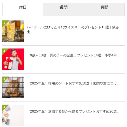
昨日
週間
月間
1
ハイボールにぴったりなウイスキーのプレゼント15選｜飲み
比...
2
［9歳～10歳］男の子への誕生日プレゼント14選｜小学4年...
3
［2025年版］猫用のゲートおすすめ10選｜玄関や窓につけ...
4
［2025年版］退職する側から贈るプレゼントおすすめ20選...