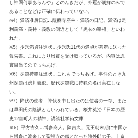
し神国何事あらんや」とのんきだが、外冠が朝鮮のみで
あることなどは正確に伝わっていない。
※4）満済准后日記…醍醐寺座主・満済の日記。満済は足
利義満・義持・義教の側近として「黒衣の宰相」といわ
れた。
※5）少弐満貞注進状…少弐氏11代の満貞が幕府に送った
報告書。これにより恩賞を受け取っているが、内容は恩
賞目当てのでっちあげ。
※6）探題持範注進状…これもでっちあげ。事件のとき九
州探題は渋川義俊。歴代探題職に持範の名は実在しな
い。
※7）降伏の使者…降伏を申し出たのは使者の一存、また
は早田氏の陰謀ともいわれている。桜井英治『日本の歴
史12室町人の精神』講談社学術文庫
※8）平方吉久…博多商人。陳吉久。元王朝末期に中国か
ら博多に渡来して聖福寺の僧となった陳外郎の子。上京