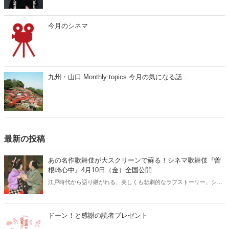
今月のシネマ
九州・山口 Monthly topics 今月の気になる話...
最新の投稿
あの名作歌舞伎が大スクリーンで蘇る！シネマ歌舞伎『曽
根崎心中』4月10日（金）全国公開
江戸時代から語り継がれる、美しくも悲劇的なラブストーリー。シネ
マ歌舞伎『曽根崎心中』が、2026年4月10日（金）より全国公開され
ます。人間国宝・坂田藤十郎と、上方歌舞伎の大名跡を継いだ長男・
中村鴈治郎による珠玉の舞台を、映画館の大スクリーンで堪能できる
ドーン！と感謝の読者プレゼント
貴重な機会です。さらに、話題となった映画『国宝』でも注目を集め