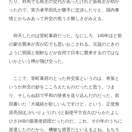
たり、対馬でも島主の交代があったけれど新島主が幼か
ったので、実力者早田氏が勝手に交渉したりと、国内事
情とからみあって外交の危うさ難しさがみえる。
仰天したのは室町幕府だった。なにしろ、140年ほど前
の蒙古襲来が否が応でも思いおこされる。元寇のときの
ように明国と朝鮮などが合同で日本に襲来するのではな
いかという噂が飛び交った。
ここで、室町幕府のとった外交策というのは、奇策と
いうか外交の妙をこころえたものだったと思う。つま
り、そしらぬ顔で平和の使者を送り込んだのだった。前
回書いた「大蔵経が欲しいんですけど」という、正使無
涯亮倪(むがいりょうげい)と副使平方吉久(ひらかたよし
ひさ)※8の親善使節団だったのだ。これ、その年のうちに
派遣したのだから、機敏な措置だといえるよね。もちろ