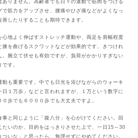
ありません。高齢者でも日々の運動で筋肉をつける
グで筋力をアップさせ、腰痛やひざ痛などがよくなっ
改善したりすることも期待できます。
心地よく伸ばすストレッチ運動や、両足を肩幅程度
と膝を曲げるスクワットなどが効果的です。きつけれ
ん。腕立て伏せも有効ですが、負荷がかかりすぎない
りです。
動も重要です。中でも日光を浴びながらのウォーキ
一日１万歩」などと言われますが、１万という数字に
００歩でも６０００歩でも大丈夫ですよ。
事と同じように「腹八分」を心がけてください。回
たいのか、目的をはっきりさせた上で、一日15～30
きついな」と思ったら、無理せずにやめてください。