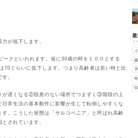
最
筋力が低下します。
ぐ
イ
ピークといわれます。仮に30歳の時を１００とする
誕
性は70ぐらいに低下します。つまり高齢者は若い時と比
予
です。
年
5
が遅くなる②段差のない場所でつまずく③階段の上
ど日常生活の基本動作に影響が生じて転倒しやすくな
ます。こうした状態は「サルコペニア」と呼ばれ高齢
因とされています。