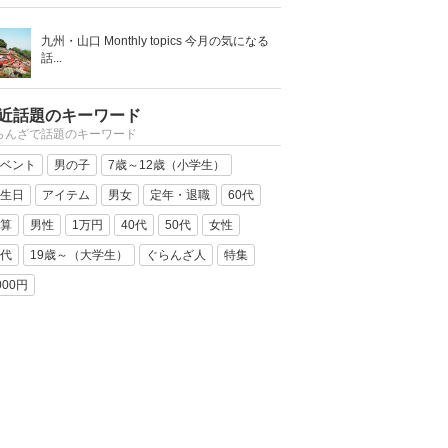
九州・山口 Monthly topics 今月の気になる
話...
近話題のキーワード
らんざで話題のキーワード
ベント
男の子
7歳～12歳（小学生）
生日
アイテム
男女
定年・退職
60代
算
男性
1万円
40代
50代
女性
代
19歳～（大学生）
ぐらんざ人
特集
000円