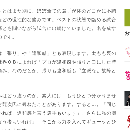
とはまた別に、ほぼ全ての選手が体のどこかに不調
などの慢性的な痛みです。ベストの状態で臨める試合
痛とも闘いながら試合に出続けていました。名を成す
お
のです。
「張り」や「違和感」とも表現します。太もも裏の
球界ＯＢによれば「プロが違和感や張りと口にした時
痛み」なのだとか。張りも違和感も〝立派な〟故障と
はどう違うのか。素人には、もうひとつ分かりませ
村龍次氏に尋ねたことがあります。すると…。「同じ
いれば、違和感と言う選手もいます」。さらに私の腕
言う者もいれば」、そこから力を入れてギューッとひ