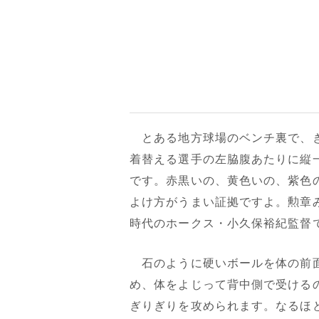
とある地方球場のベンチ裏で、ぎ
着替える選手の左脇腹あたりに縦
です。赤黒いの、黄色いの、紫色
よけ方がうまい証拠ですよ。勲章
時代のホークス・小久保裕紀監督
石のように硬いボールを体の前面
め、体をよじって背中側で受ける
ぎりぎりを攻められます。なるほ