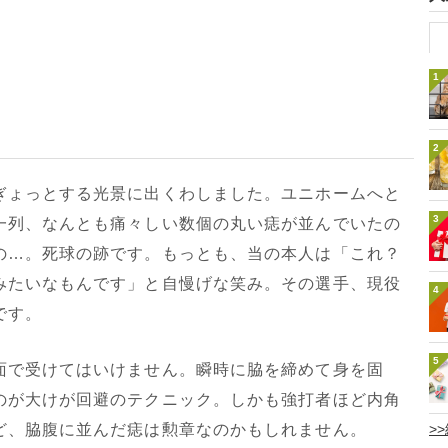
1
2
ょっとする光景に出くわしました。ユニホームへと
3
一列、なんとも痛々しい数個の丸い痣が並んでいたの
の…。死球の跡です。もっとも、当の本人は「これ？
みたいなもんです」と自慢げな笑み。その選手、現役
4
です。
5
で受けてはいけません。瞬時に脇を締めて身を固
のが大けが回避のテクニック。しかも強打者ほど内角
ど、脇腹に並んだ痣は勲章なのかもしれません。
>