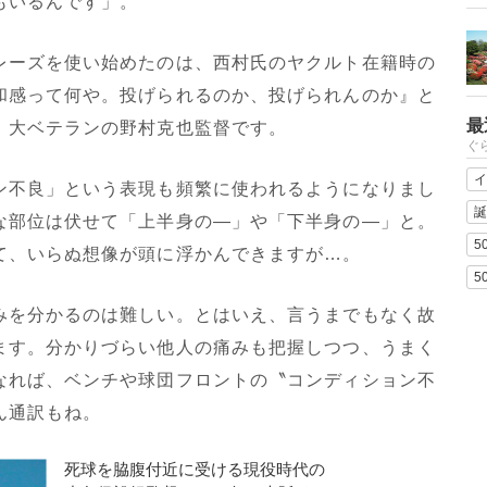
もいるんです」。
ーズを使い始めたのは、西村氏のヤクルト在籍時の
和感って何や。投げられるのか、投げられんのか』と
最
、大ベテランの野村克也監督です。
ぐ
イ
不良」という表現も頻繁に使われるようになりまし
誕
な部位は伏せて「上半身の―」や「下半身の―」と。
5
て、いらぬ想像が頭に浮かんできますが…。
5
を分かるのは難しい。とはいえ、言うまでもなく故
ます。分かりづらい他人の痛みも把握しつつ、うまく
なれば、ベンチや球団フロントの〝コンディション不
ん通訳もね。
死球を脇腹付近に受ける現役時代の