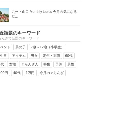
九州・山口 Monthly topics 今月の気になる
話...
近話題のキーワード
らんざで話題のキーワード
ベント
男の子
7歳～12歳（小学生）
生日
アイテム
男女
定年・退職
60代
0代
女性
ぐらんざ人
特集
予算
男性
000円
40代
1万円
今月のぐらんざ