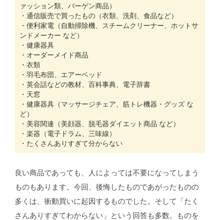
ァッション類、バーゲン商品）
・通信販売で買ったもの（衣類、洗剤、食品など）
・便利家電（自動掃除機、スチームクリーナー、ホットサ
ンドメーカー など）
・健康器具
・オーダーメイド商品
・衣類
・羽毛布団、エアーベッド
・英会話などの教材、百科事典、電子辞書
・天窓
・健康器具（マッサージチェア、筋トレ機器・グッズ な
ど）
・美容関連（美顔器、脱毛器ダイエット商品 など）
・楽器（電子ドラム、三味線）
・たくさんありすぎて分からない
良い商品であっても、人によっては不要になってしまう
ものもあります。今回、後悔したものであがったものの
多くは、衝動買いに起因するものでした。そして「たく
さんありすぎてわからない」という回答も多数。ものを