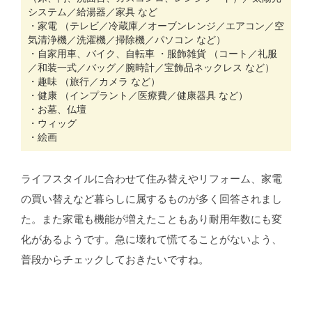
システム／給湯器／家具 など
・家電 （テレビ／冷蔵庫／オーブンレンジ／エアコン／空
気清浄機／洗濯機／掃除機／パソコン など）
・自家用車、バイク、自転車 ・服飾雑貨 （コート／礼服
／和装一式／バッグ／腕時計／宝飾品ネックレス など）
・趣味 （旅行／カメラ など）
・健康 （インプラント／医療費／健康器具 など）
・お墓、仏壇
・ウィッグ
・絵画
ライフスタイルに合わせて住み替えやリフォーム、家電
の買い替えなど暮らしに属するものが多く回答されまし
た。また家電も機能が増えたこともあり耐用年数にも変
化があるようです。急に壊れて慌てることがないよう、
普段からチェックしておきたいですね。