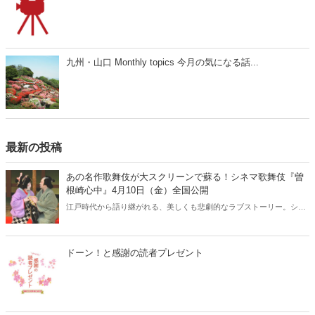
九州・山口 Monthly topics 今月の気になる話...
最新の投稿
あの名作歌舞伎が大スクリーンで蘇る！シネマ歌舞伎『曽
根崎心中』4月10日（金）全国公開
江戸時代から語り継がれる、美しくも悲劇的なラブストーリー。シネ
マ歌舞伎『曽根崎心中』が、2026年4月10日（金）より全国公開され
ます。人間国宝・坂田藤十郎と、上方歌舞伎の大名跡を継いだ長男・
中村鴈治郎による珠玉の舞台を、映画館の大スクリーンで堪能できる
ドーン！と感謝の読者プレゼント
貴重な機会です。さらに、話題となった映画『国宝』でも注目を集め
た演目とあって、歌舞伎ファンはもちろん、初めての方にもおすすめ
の名作です。