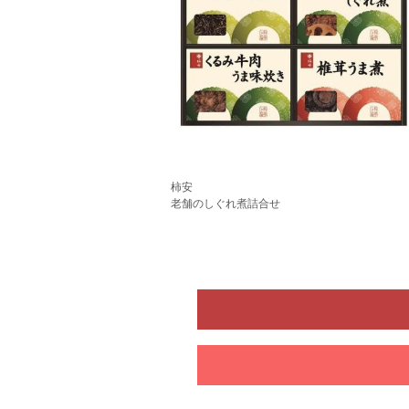
柿安
老舗のしぐれ煮詰合せ