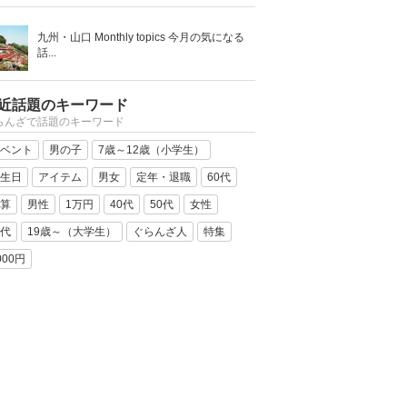
九州・山口 Monthly topics 今月の気になる
話...
近話題のキーワード
らんざで話題のキーワード
ベント
男の子
7歳～12歳（小学生）
生日
アイテム
男女
定年・退職
60代
算
男性
1万円
40代
50代
女性
代
19歳～（大学生）
ぐらんざ人
特集
000円