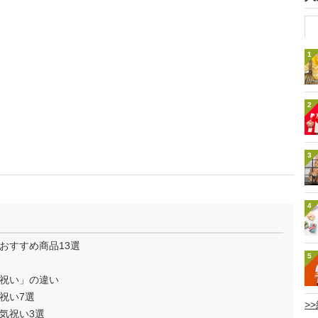
1
2
3
4
おすすめ商品13選
5
祝い」の違い
祝い7選
>
気祝い3選